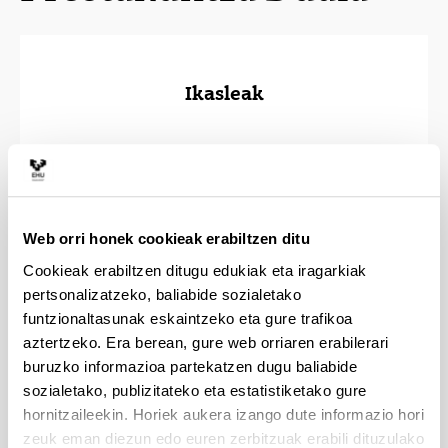
Ikasleak
Irakasleak
Web orri honek cookieak erabiltzen ditu
Cookieak erabiltzen ditugu edukiak eta iragarkiak
pertsonalizatzeko, baliabide sozialetako
funtzionaltasunak eskaintzeko eta gure trafikoa
aztertzeko. Era berean, gure web orriaren erabilerari
buruzko informazioa partekatzen dugu baliabide
Enpresak
sozialetako, publizitateko eta estatistiketako gure
hornitzaileekin. Horiek aukera izango dute informazio hori
zeuk eman diezun edo euren zerbitzuak erabili dituzulako