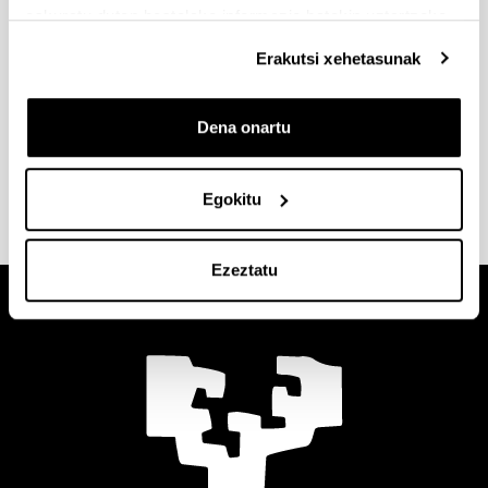
eskuratu duten bestelako informazio batekin uztartzeko.
Erakutsi xehetasunak
Kontaktua
Dena onartu
Julián Pando García
E-maila:
gestor.practicas.fee-sarriko@ehu.eus
Egokitu
Ezeztatu