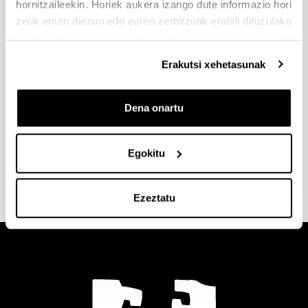
hornitzaileekin. Horiek aukera izango dute informazio hori
zeuk eman diezun edo euren zerbitzuak erabili dituzulako
eskuratu duten bestelako informazio batekin uztartzeko.
Erakutsi xehetasunak
Borondatezko praktikak zenbakietan
Dena onartu
2022/2023
Egokitu
Ezeztatu