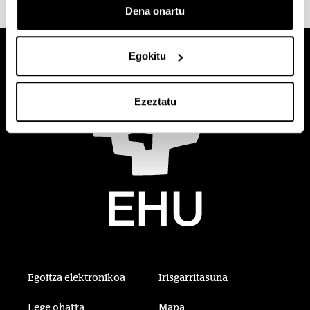
Dena onartu
Egokitu
Ezeztatu
Egoitza elektronikoa
Irisgarritasuna
Lege oharra
Mapa