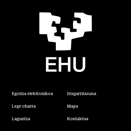
Egoitza elektronikoa
Irisgarritasuna
Lege oharra
Mapa
Laguntza
Kontaktua