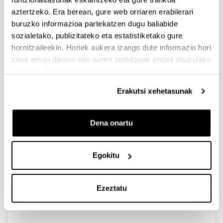
aztertzeko. Era berean, gure web orriaren erabilerari
buruzko informazioa partekatzen dugu baliabide
sozialetako, publizitateko eta estatistiketako gure
hornitzaileekin. Horiek aukera izango dute informazio hori
zeuk eman diezun edo euren zerbitzuak erabili dituzulako
eskuratu duten bestelako informazio batekin uztartzeko.
Erakutsi xehetasunak
Dena onartu
Aiete Ikastetxea (Donostia)
Egokitu
Ezeztatu
Santa Teresa ikastetxea (Donostia)