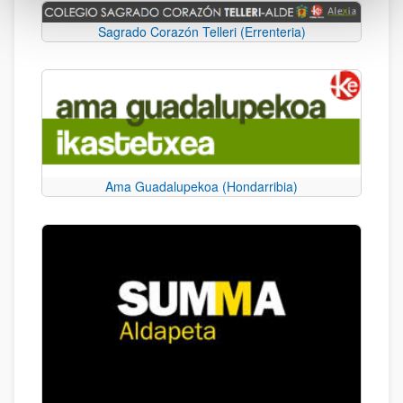
Sagrado Corazón Telleri (Errenteria)
Ama Guadalupekoa (Hondarribia)