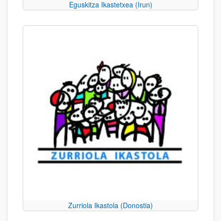
Eguskitza Ikastetxea (Irun)
Zurriola Ikastola (Donostia)