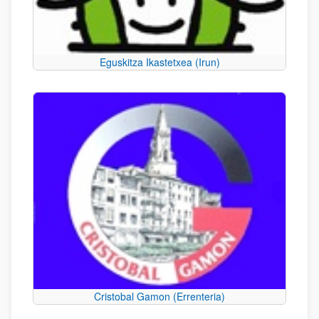
Eguskitza Ikastetxea (Irun)
Cristobal Gamon (Errenteria)