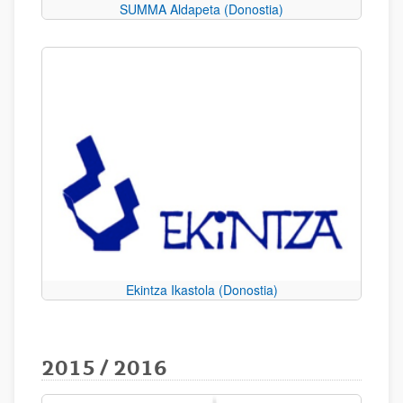
SUMMA Aldapeta (Donostia)
Ekintza Ikastola (Donostia)
2015 / 2016