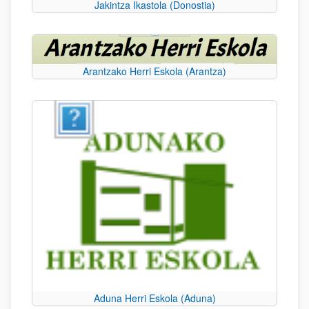
Jakintza Ikastola (Donostia)
Arantzako Herri Eskola (Arantza)
Aduna Herri Eskola (Aduna)