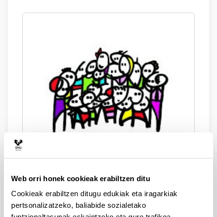
Web orri honek cookieak erabiltzen ditu
Zurriola Ikastola (Donostia)
Cookieak erabiltzen ditugu edukiak eta iragarkiak
pertsonalizatzeko, baliabide sozialetako
funtzionaltasunak eskaintzeko eta gure trafikoa