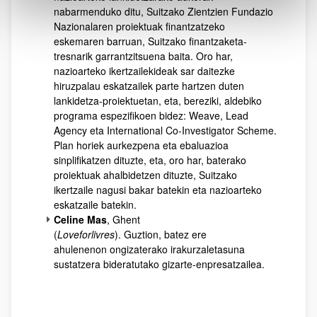
nabarmenduko ditu, Suitzako Zientzien Fundazio
Nazionalaren proiektuak finantzatzeko
eskemaren barruan, Suitzako finantzaketa-
tresnarik garrantzitsuena baita. Oro har,
nazioarteko ikertzailekideak sar daitezke
hiruzpalau eskatzailek parte hartzen duten
lankidetza-proiektuetan, eta, bereziki, aldebiko
programa espezifikoen bidez: Weave, Lead
Agency eta International Co-Investigator Scheme.
Plan horiek aurkezpena eta ebaluazioa
sinplifikatzen dituzte, eta, oro har, baterako
proiektuak ahalbidetzen dituzte, Suitzako
ikertzaile nagusi bakar batekin eta nazioarteko
eskatzaile batekin.
Celine Mas
, Ghent
(
Loveforlivres
). Guztion, batez ere
ahulenenon ongizaterako irakurzaletasuna
sustatzera bideratutako gizarte-enpresatzailea.