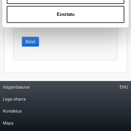
Ezeztatu
Bidali
Irisgarritasuna
EHU
Lege oharra
Kontaktua
Mapa