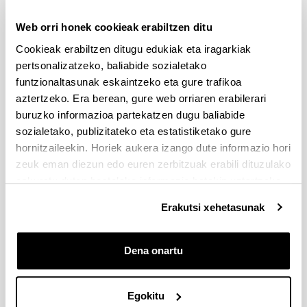
Iradokizunak eta 
Web orri honek cookieak erabiltzen ditu
eskaerak
Cookieak erabiltzen ditugu edukiak eta iragarkiak
Idatzi hemen zure iradokizuna edo eskaera
pertsonalizatzeko, baliabide sozialetako
funtzionaltasunak eskaintzeko eta gure trafikoa
aztertzeko. Era berean, gure web orriaren erabilerari
Derrigorrezko eremuak
buruzko informazioa partekatzen dugu baliabide
sozialetako, publizitateko eta estatistiketako gure
hornitzaileekin. Horiek aukera izango dute informazio hori
zeuk eman diezun edo euren zerbitzuak erabili dituzulako
eskuratu duten bestelako informazio batekin uztartzeko.
Erakutsi xehetasunak
Dena onartu
Egokitu