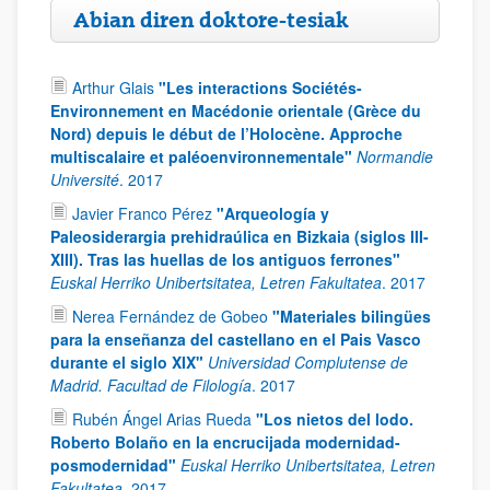
Abian diren doktore-tesiak
Arthur Glais
"Les interactions Sociétés-
Environnement en Macédonie orientale (Grèce du
Nord) depuis le début de l’Holocène. Approche
multiscalaire et paléoenvironnementale"
Normandie
Université
.
2017
Javier Franco Pérez
"Arqueología y
Paleosiderargia prehidraúlica en Bizkaia (siglos III-
XIII). Tras las huellas de los antiguos ferrones"
Euskal Herriko Unibertsitatea, Letren Fakultatea
.
2017
Nerea Fernández de Gobeo
"Materiales bilingües
para la enseñanza del castellano en el Pais Vasco
durante el siglo XIX"
Universidad Complutense de
Madrid. Facultad de Filología
.
2017
Rubén Ángel Arias Rueda
"Los nietos del lodo.
Roberto Bolaño en la encrucijada modernidad-
posmodernidad"
Euskal Herriko Unibertsitatea, Letren
Fakultatea
.
2017