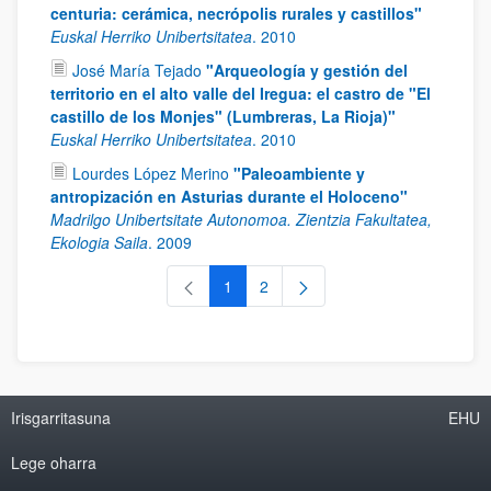
centuria: cerámica, necrópolis rurales y castillos"
Euskal Herriko Unibertsitatea
.
2010
José María Tejado
"Arqueología y gestión del
territorio en el alto valle del Iregua: el castro de "El
castillo de los Monjes" (Lumbreras, La Rioja)"
Euskal Herriko Unibertsitatea
.
2010
Lourdes López Merino
"Paleoambiente y
antropización en Asturias durante el Holoceno"
Madrilgo Unibertsitate Autonomoa. Zientzia Fakultatea,
Ekologia Saila
.
2009
1
2
Orrialdea
Orrialdea
Irisgarritasuna
EHU
Lege oharra