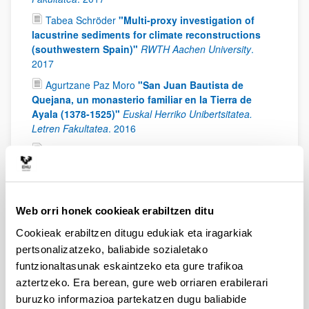
Tabea Schröder
"Multi-proxy investigation of
lacustrine sediments for climate reconstructions
(southwestern Spain)"
RWTH Aachen University
.
2017
Agurtzane Paz Moro
"San Juan Bautista de
Quejana, un monasterio familiar en la Tierra de
Ayala (1378-1525)"
Euskal Herriko Unibertsitatea.
Letren Fakultatea
.
2016
Belén Bengoetxea Rementeria
"Arqueología
Urbana y planificación de los centros históricos en
la CAV. Análisis críticos, nuevas propuestas y
perspectivas de futuro"
Euskal Herriko Unibertsitatea,
Letren Fakultatea
.
2016
Web orri honek cookieak erabiltzen ditu
Carlos Tejerizo García
"Arqueología del
Cookieak erabiltzen ditugu edukiak eta iragarkiak
campesinado medieval en la Cuenca del Duero
pertsonalizatzeko, baliabide sozialetako
(siglos V-VIII d C)"
Euskal Herriko Unibertsitatea,
funtzionaltasunak eskaintzeko eta gure trafikoa
Letren Fakultatea
.
2016
aztertzeko. Era berean, gure web orriaren erabilerari
Egoitz Alfaro Suecun
"La formación de la red
buruzko informazioa partekatzen dugu baliabide
parroquial en Álava y en Treviño: evidencias a partir