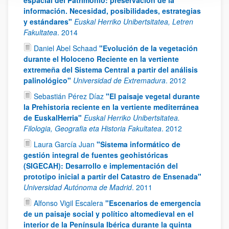
espacial del Patrimonio: preservación de la
información. Necesidad, posibilidades, estrategias
y estándares"
Euskal Herriko Unibertsitatea, Letren
Fakultatea
.
2014
Daniel Abel Schaad
"Evolución de la vegetación
durante el Holoceno Reciente en la vertiente
extremeña del Sistema Central a partir del análisis
palinológico"
Universidad de Extremadura
.
2012
Sebastián Pérez Díaz
"El paisaje vegetal durante
la Prehistoria reciente en la vertiente mediterránea
de EuskalHerria"
Euskal Herriko Unibertsitatea.
Filologia, Geografia eta Historia Fakultatea
.
2012
Laura García Juan
"Sistema informático de
gestión integral de fuentes geohistóricas
(SIGECAH): Desarrollo e implementación del
prototipo inicial a partir del Catastro de Ensenada"
Universidad Autónoma de Madrid
.
2011
Alfonso Vigil Escalera
"Escenarios de emergencia
de un paisaje social y político altomedieval en el
interior de la Península Ibérica durante la quinta