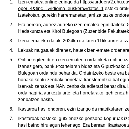
Izen-ematea online egingo da
https://jarduera2.ehu.e
oper=4&tipc=1&idioma=euskera&datos=1
esteka oroko
izatekotan, gurekin harremanetan jarri zaitezke ondo
Era berean, aurrez aurreko izen-ematea egin daiteke
Hedakuntza eta Kirol Bulegoan (Zuzenbide Fakultatek
Izena emateko datak: 2024ko irailaren 11tik aurrera i
Lekuak mugatuak direnez, hauek izen-emate ordenaren
Online egiten diren izen-emateen ordainketa online iz
izanez gero, banku-txartelaren bidez eta Gipuzkoako 
tatu azpiorriak
Bulegoan ordaindu behar da. Ordaintzeko beste era bat
honako kontu-zenbaki honetara transferentzia bat e
Izen-abizenak eta NAN zenbakia adierazi behar dira. 
ordainagiria aurkeztu arte; eta horretarako, gehienez
zenbatzen hasita.
tatu azpiorriak
Ikastaroa hasi ondoren, ezin izango da matrikularen z
Ikastaroak hasteko, gutxienezko pertsona-kopuruak iz
tatu azpiorriak
hasi baino hiru egun lehenago. Era berean, ikastaroet