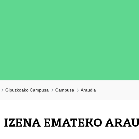
Gipuzkoako Campusa
Campusa
Araudia
tatu azpiorriak
IZENA EMATEKO ARA