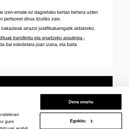
ste izen-emate ez dagoelako bertan behera uzten
pertsonei dirua itzuliko zaie.
rakasleak arrazoi justifikatuengatik aldatzeko.
ituak transferitu eta onartzeko arautegia -
da bai eskoletara joan izana, eta baita
Dena onartu
 oharra
Mapa
Laguntza
Kontaktua
rabilerari
Egokitu
ko gure
itzuak erabili
cebook-en
EHU Linkedin-en
EHU Instagram-en
EHU Youtube-en
EHU Vimeo-en
EHU Flickr-en