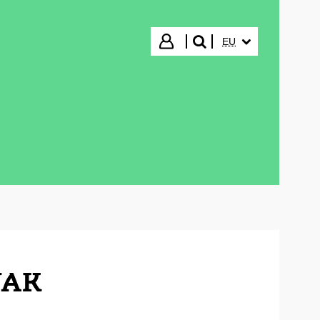
HIZKUNTZA HAUTA
Hasi saioa
EU
bilatu"
UAK