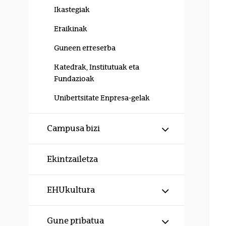
Ikastegiak
Eraikinak
Guneen erreserba
Katedrak, Institutuak eta
Fundazioak
Unibertsitate Enpresa-gelak
Erakutsi/izku
Campusa bizi
Ekintzailetza
Erakutsi/izku
EHUkultura
Erakutsi/izku
Gune pribatua