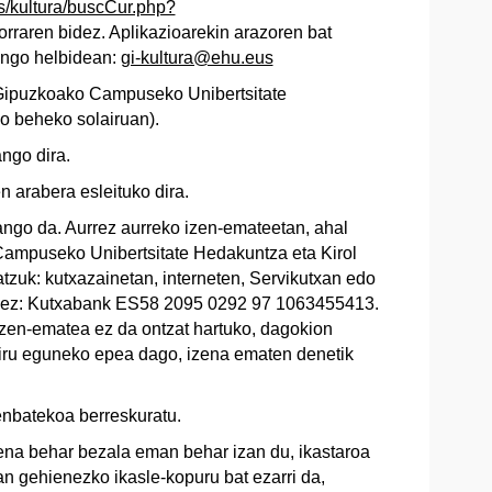
us/kultura/buscCur.php?
rraren bidez. Aplikazioarekin arazoren bat
rengo helbidean:
gi-kultura@ehu.eus
 Gipuzkoako Campuseko Unibertsitate
o beheko solairuan).
zango dira.
 arabera esleituko dira.
ango da. Aurrez aurreko izen-emateetan, ahal
Campuseko Unibertsitate Hedakuntza eta Kirol
zuk: kutxazainetan, interneten, Servikutxan edo
ginez: Kutxabank ES58 2095 0292 97 1063455413.
Izen-ematea ez da ontzat hartuko, dagokion
 hiru eguneko epea dago, izena ematen denetik
enbatekoa berreskuratu.
ena behar bezala eman behar izan du, ikastaroa
an gehienezko ikasle-kopuru bat ezarri da,