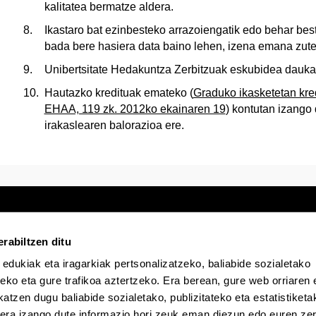
kalitatea bermatze aldera.
Ikastaro bat ezinbesteko arrazoiengatik edo behar be
bada bere hasiera data baino lehen, izena emana zuten 
Unibertsitate Hedakuntza Zerbitzuak eskubidea dauka i
Hautazko kredituak emateko (
Graduko ikasketetan kred
EHAA, 119 zk. 2012ko ekainaren 19
) kontutan izango 
irakaslearen balorazioa ere.
rabiltzen ditu
 edukiak eta iragarkiak pertsonalizatzeko, baliabide sozialetako
Egoitza elektronikoa
Irisgarritasuna
Lege
eko eta gure trafikoa aztertzeko. Era berean, gure web orriaren e
atzen dugu baliabide sozialetako, publizitateko eta estatistiketa
kera izango dute informazio hori zeuk eman diezun edo euren zerb
EHU Tiktok-en
EHU Bluesky-n
EHU Fa