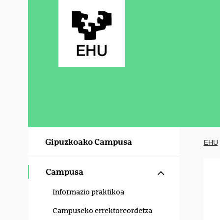
Eduki nagusira joan
Gipuzkoako Campusa
EHU
Erakutsi/izku
Campusa
Informazio praktikoa
Campuseko errektoreordetza