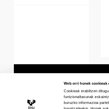
Web orri honek cookieak e
Cookieak erabiltzen ditugu
funtzionaltasunak eskaintz
buruzko informazioa partek
hornitzaileekin. Horiek au