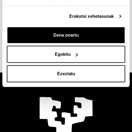
eskuratu duten bestelako informazio batekin uztartzeko.
Erakutsi xehetasunak
Dena onartu
Bidali
Egokitu
Ezeztatu