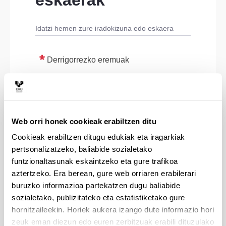
eskaerak
Idatzi hemen zure iradokizuna edo eskaera
Derrigorrezko eremuak
Web orri honek cookieak erabiltzen ditu
Cookieak erabiltzen ditugu edukiak eta iragarkiak
pertsonalizatzeko, baliabide sozialetako
funtzionaltasunak eskaintzeko eta gure trafikoa
aztertzeko. Era berean, gure web orriaren erabilerari
buruzko informazioa partekatzen dugu baliabide
sozialetako, publizitateko eta estatistiketako gure
hornitzaileekin. Horiek aukera izango dute informazio hori
zeuk eman diezun edo euren zerbitzuak erabili dituzulako