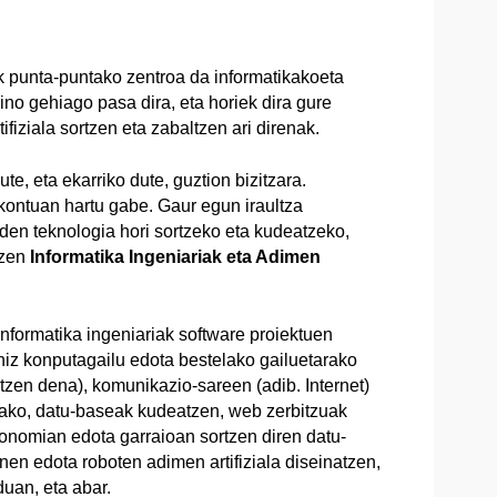
tik punta-puntako zentroa da informatikakoeta
aino gehiago pasa dira, eta horiek dira gure
iziala sortzen eta zabaltzen ari direnak.
ute, eta ekarriko dute, guztion bizitzara.
ontuan hartu gabe. Gaur egun iraultza
 den teknologia hori sortzeko eta kudeatzeko,
uzen
Informatika Ingeniariak eta Adimen
informatika ingeniariak software proiektuen
hiz konputagailu edota bestelako gailuetarako
tzen dena), komunikazio-sareen (adib. Internet)
rako, datu-baseak kudeatzen, web zerbitzuak
 ekonomian edota garraioan sortzen diren datu-
en edota roboten adimen artifiziala diseinatzen,
uan, eta abar.