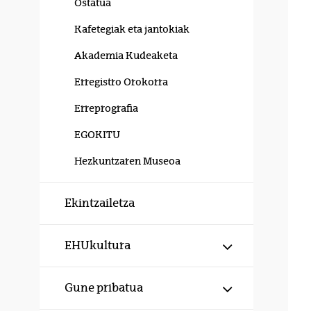
Ostatua
Kafetegiak eta jantokiak
Akademia Kudeaketa
Erregistro Orokorra
Erreprografia
EGOKITU
Hezkuntzaren Museoa
Ekintzailetza
Erakutsi/izku
EHUkultura
Erakutsi/izku
Gune pribatua