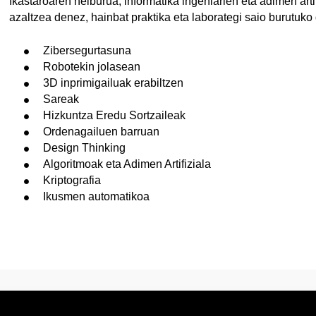
Ikastaroaren helburua, informatika ingeniarien eta adimen arti
azaltzea denez, hainbat praktika eta laborategi saio burutuko 
Zibersegurtasuna
Robotekin jolasean
3D inprimigailuak erabiltzen
Sareak
Hizkuntza Eredu Sortzaileak
Ordenagailuen barruan
Design Thinking
Algoritmoak eta Adimen Artifiziala
Kriptografia
Ikusmen automatikoa