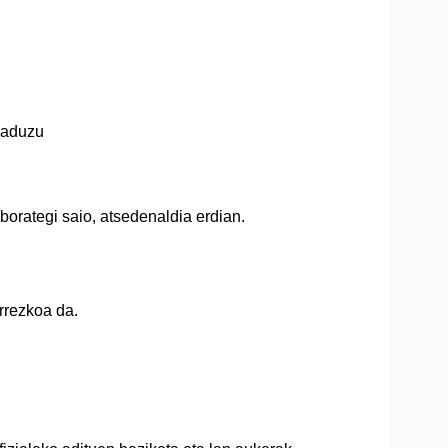
 baduzu
aborategi saio, atsedenaldia erdian.
arrezkoa da.