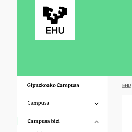
Eduki nagusira joan
Gipuzkoako Campusa
EHU
Erakutsi/izku
Campusa
Erakutsi/izku
Campusa bizi