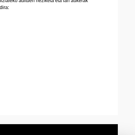
fizialeko adituen heziketa eta lan aukerak
dira: