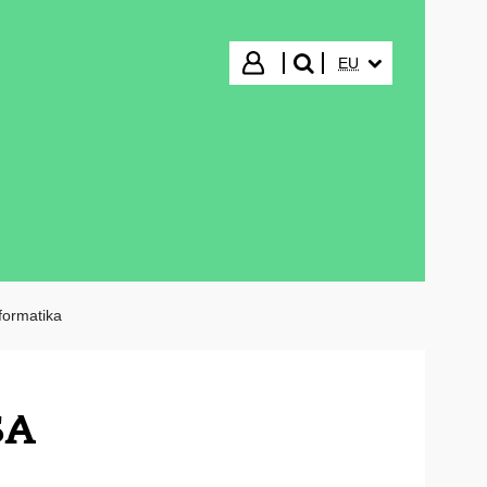
HIZKUNTZA HAUTA
Hasi saioa
EU
bilatu"
ormatika
SA