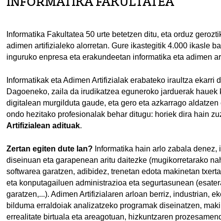
INFORMATIKA FAKULTATEA
Informatika Fakultatea 50 urte betetzen ditu, eta orduz geroz
adimen artifizialeko alorretan. Gure ikastegitik 4.000 ikasle b
inguruko enpresa eta erakundeetan informatika eta adimen artif
Informatikak eta Adimen Artifizialak erabateko iraultza ekarri d
Dagoeneko, zaila da irudikatzea eguneroko jarduerak hauek k
digitalean murgilduta gaude, eta gero eta azkarrago aldatzen
ondo hezitako profesionalak behar ditugu: horiek dira hain z
Artifizialean adituak
.
Zertan egiten dute lan?
Informatika hain arlo zabala denez, 
diseinuan eta garapenean aritu daitezke (mugikorretarako na
softwarea garatzen, adibidez, trenetan edota makinetan txerta
tatu azpiorriak
eta konputagailuen administrazioa eta segurtasunean (esate
garatzen,...). Adimen Artifizialaren arloan berriz, industrian,
tatu azpiorriak
bilduma erraldoiak analizatzeko programak diseinatzen, makin
errealitate birtuala eta areagotuan, hizkuntzaren prozesamend