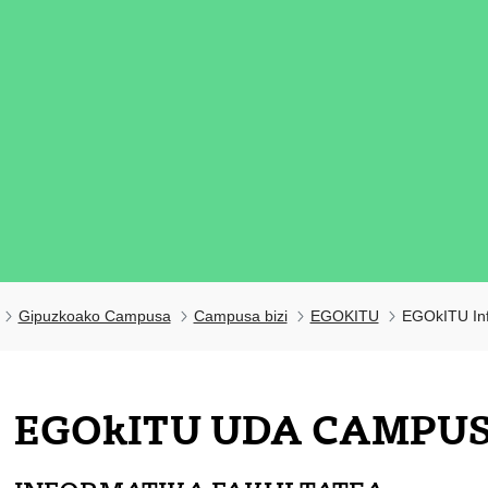
Gipuzkoako Campusa
Campusa bizi
EGOKITU
EGOkITU Inf
tatu azpiorriak
EGOkITU UDA CAMPU
tatu azpiorriak