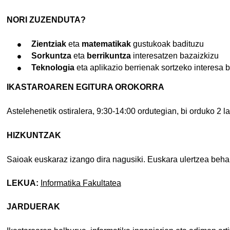
NORI ZUZENDUTA?
Zientziak
eta
matematikak
gustukoak badituzu
Sorkuntza
eta
berrikuntza
interesatzen bazaizkizu
Teknologia
eta aplikazio berrienak sortzeko interesa
IKASTAROAREN EGITURA OROKORRA
Astelehenetik ostiralera, 9:30-14:00 ordutegian, bi orduko 2 l
HIZKUNTZAK
Saioak euskaraz izango dira nagusiki. Euskara ulertzea beh
LEKUA:
Informatika Fakultatea
JARDUERAK