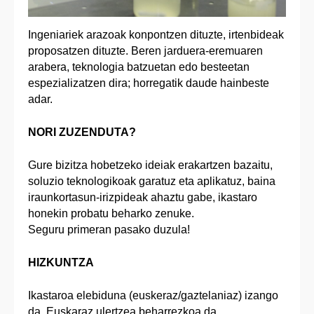
Ingeniariek arazoak konpontzen dituzte, irtenbideak
proposatzen dituzte. Beren jarduera-eremuaren
arabera, teknologia batzuetan edo besteetan
espezializatzen dira; horregatik daude hainbeste
adar.
NORI ZUZENDUTA?
Gure bizitza hobetzeko ideiak erakartzen bazaitu,
soluzio teknologikoak garatuz eta aplikatuz, baina
iraunkortasun-irizpideak ahaztu gabe, ikastaro
honekin probatu beharko zenuke.
Seguru primeran pasako duzula!
HIZKUNTZA
Ikastaroa elebiduna (euskeraz/gaztelaniaz) izango
da. Euskaraz ulertzea beharrezkoa da.