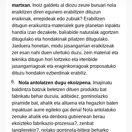
martxan.
Inoiz galdetu al diozu zeure buruari nola
eraikitzen diren egunero erabiltzen dituzun
eraikinak, errepideak edo zubiak? Erabiltzen
ditugun eraikuntza-materialek gure planetan inpaktu
handia izan dezakete, baliabide naturalak agortzen
ditugulako eta hondakinak pilatzen ditugulako.
Jarduera honetan, modu jasangarrian eraikitzeak
zer esan nahi duen ulertuko duzu, zein material eta
teknika ditugun hori lortzeko eta irtenbide
jasangarriagoak eta eraginkorragoak proposatuko
dituzu hondakin ezberdinak erabiliz.
Nola antolatzen dugu ekoizpena.
Imajinatu
baldintza batzuk betetzen dituen produktu bat
fabrikatu behar duzula, adibidez, gominolazko
piramide bat, ahalik eta altuena eta hegazkin baten
inpaktuari aurre egiteko gai dena! Nola antolatuko
zenuke ahalik eta denbora gutxienean berau
ekoizteko fabrikazio-prozesua?, zenbat
langilerekin?, nolako gominola-biltegi beharko