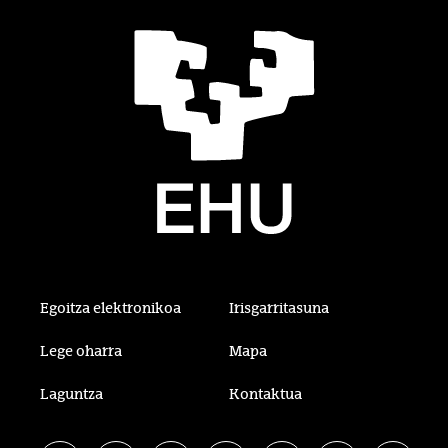
Egoitza elektronikoa
Irisgarritasuna
Lege oharra
Mapa
Laguntza
Kontaktua