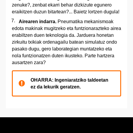
zenuke?, zenbat ekarri behar dizkizute egunero
eraikitzen duzun bitartean?... Baietz lortzen dugula!
Airearen indarra.
Pneumatika mekanismoak
edota makinak mugitzeko eta funtzionarazteko airea
erabiltzen duen teknologia da. Jarduera honetan
zirkuitu txikiak ordenagailu batean simulatuz ondo
pasako dugu, gero laborategian muntatzeko eta
nola funtzionatzen duten ikusteko. Parte hartzera
ausartzen zara?
OHARRA: Ingeniaratziko taldeetan
ez da lekurik geratzen.