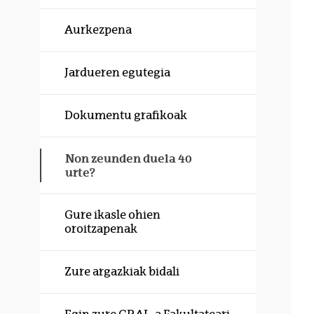
Aurkezpena
Jardueren egutegia
Dokumentu grafikoak
Non zeunden duela 40
urte?
Gure ikasle ohien
oroitzapenak
Zure argazkiak bidali