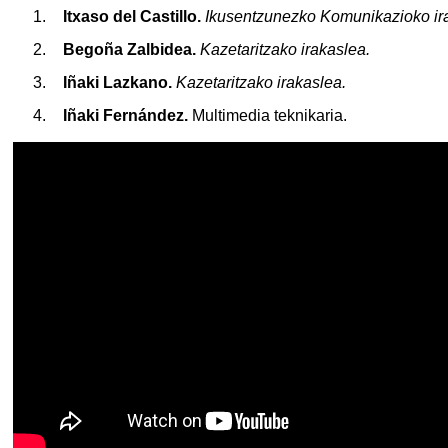
Itxaso del Castillo.
Ikusentzunezko Komunikazioko ir
Begoña Zalbidea.
Kazetaritzako irakaslea.
Iñaki Lazkano.
Kazetaritzako irakaslea.
Iñaki Fernández.
Multimedia teknikaria.