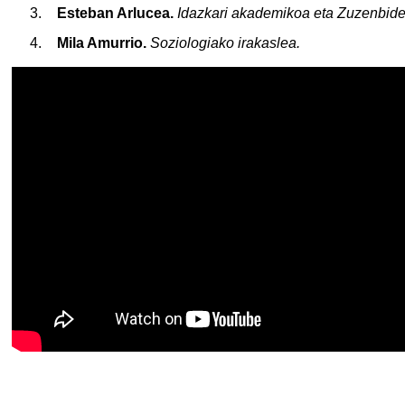
Esteban Arlucea.
Idazkari akademikoa eta Zuzenbide
Mila Amurrio.
Soziologiako irakaslea.