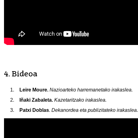
4. Bideoa
Leire Moure.
Nazioarteko harremanetako irakaslea.
Iñaki Zabaleta.
Kazetaritzako irakaslea.
Patxi Doblas
.
Dekanordea eta publizitateko irakaslea.