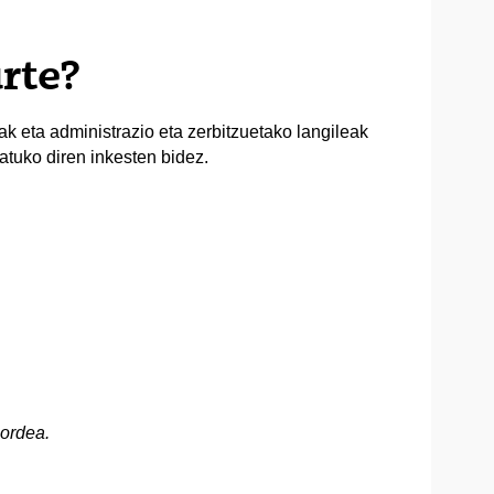
rte?
eak eta administrazio eta zerbitzuetako langileak
atuko diren inkesten bidez.
ordea.