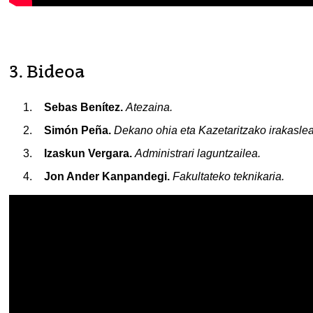
3. Bideoa
Sebas Benítez.
Atezaina.
Simón Peña.
Dekano ohia eta Kazetaritzako irakaslea
Izaskun Vergara.
Administrari laguntzailea.
Jon Ander Kanpandegi.
Fakultateko teknikaria.