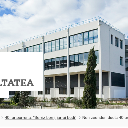
LTATEA
40. urteurrena: "Berriz berri, jarrai bedi"
Non zeunden duela 40 ur