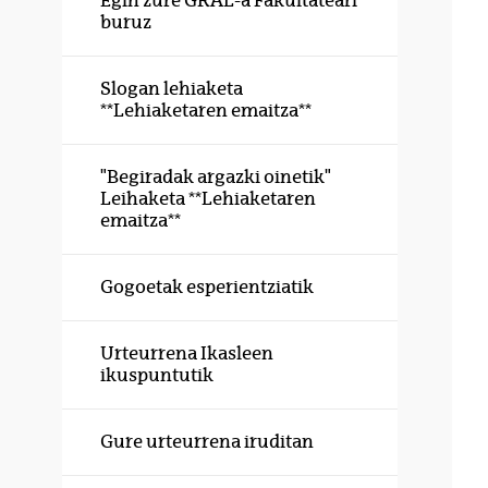
Egin zure GRAL-a Fakultateari
buruz
Slogan lehiaketa
**Lehiaketaren emaitza**
"Begiradak argazki oinetik"
Leihaketa **Lehiaketaren
emaitza**
Gogoetak esperientziatik
Urteurrena Ikasleen
ikuspuntutik
Gure urteurrena iruditan