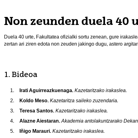
Non zeunden duela 40 u
Duela 40 urte, Fakultatea ofizialki sortu zenean, gure irakasl
zertan ari ziren edota non zeuden jakingo dugu, astero argitar
1. Bideoa
Irati Aguirreazkuenaga.
Kazetaritzako irakaslea.
Koldo Meso.
Kazetaritza saileko zuzendaria.
Teresa Santos.
Kazetaritzako irakaslea.
Alazne Aiestaran.
Akademia antolakuntzarako Dekan
Iñigo Marauri.
Kazetaritzako irakaslea.