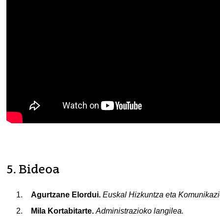
5. Bideoa
Agurtzane Elordui.
Euskal Hizkuntza eta Komunikazi
Mila Kortabitarte.
Administrazioko langilea.