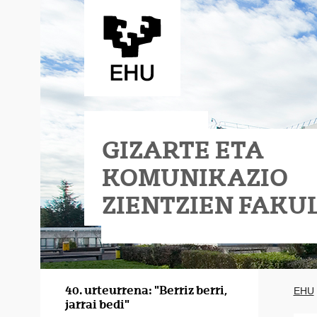
Eduki nagusira joan
GIZARTE ETA
KOMUNIKAZIO
ZIENTZIEN FAKU
40. urteurrena: "Berriz berri,
EHU
jarrai bedi"