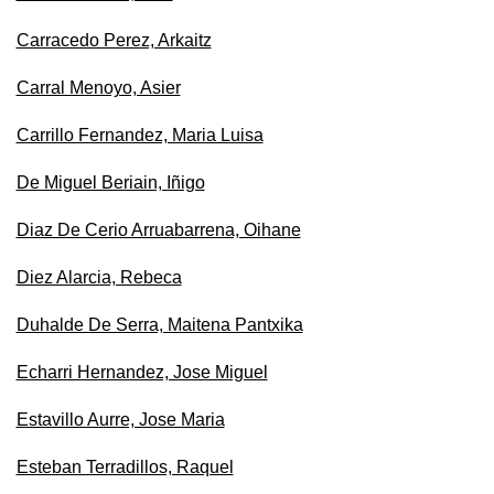
Carracedo Perez, Arkaitz
Carral Menoyo, Asier
Carrillo Fernandez, Maria Luisa
De Miguel Beriain, Iñigo
Diaz De Cerio Arruabarrena, Oihane
Diez Alarcia, Rebeca
Duhalde De Serra, Maitena Pantxika
Echarri Hernandez, Jose Miguel
Estavillo Aurre, Jose Maria
Esteban Terradillos, Raquel