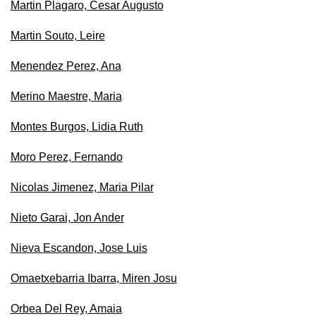
Martin Plagaro, Cesar Augusto
Martin Souto, Leire
Menendez Perez, Ana
Merino Maestre, Maria
Montes Burgos, Lidia Ruth
Moro Perez, Fernando
Nicolas Jimenez, Maria Pilar
Nieto Garai, Jon Ander
Nieva Escandon, Jose Luis
Omaetxebarria Ibarra, Miren Josu
Orbea Del Rey, Amaia