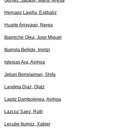
Gomez Sagasti, Maria Teresa
Hernaez Laviña, Estibaliz
Huarte Arrayago, Nerea
Ibarreche Olea, Jose Miguel
Ibarrola Bellido, Irrintzi
Iglesias Ara, Ainhoa
Jebari Benslaiman, Shifa
Landeta Diaz, Olatz
Lapitz Dambolenea, Ainhoa
Lazcoz Saez, Ruth
Lecube Iturrioz, Xabier