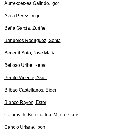
Aurrekoetxea Galindo, Igor
Azua Perez, Iñigo
Baña Garcia, Zuriñe
Bañuelos Rodriguez, Sonia
Becerril Soto, Jose Maria
Belloso Uribe, Kepa
Benito Vicente, Asier
Bilbao Castellanos, Eider
Blanco Rayon, Ester
Cajaraville Bereciartua, Miren Pilare
Cancio Uriarte, Ibon