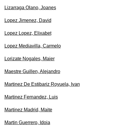
Lizarraga Olano, Joanes
Lopez Jimenez, David
Lopez Lopez, Elixabet
Lopez Mediavilla, Carmelo
Lorizate Nogales, Maier
Maestre Guillen, Alejandro
Martinez De Estibariz Royuela, Ivan
Martinez Fernandez, Luis
Martinez Madrid, Maite
Martin Guerrero, Idoia