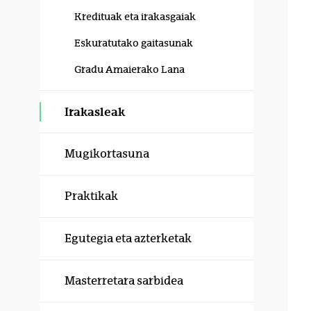
Kredituak eta irakasgaiak
Eskuratutako gaitasunak
Gradu Amaierako Lana
Irakasleak
Mugikortasuna
Praktikak
Egutegia eta azterketak
Masterretara sarbidea