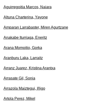
Aguirregoitia Marcos, Naiara
Altuna Charterina, Yayone
Amparan Larrabaster, Miren Agurtzane
Anakabe Iturriaga, Eneritz
Arana Momoitio, Gorka
Aranburu Laka, Larraitz
Arranz Juarez, Kristina Arantxa
Arrasate Gil, Sonia
Arrazola Maiztegui, Iñigo
Artola Perez, Mikel