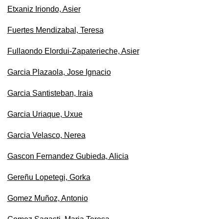
Etxaniz Iriondo, Asier
Fuertes Mendizabal, Teresa
Fullaondo Elordui-Zapaterieche, Asier
Garcia Plazaola, Jose Ignacio
Garcia Santisteban, Iraia
Garcia Uriaque, Uxue
Garcia Velasco, Nerea
Gascon Fernandez Gubieda, Alicia
Gereñu Lopetegi, Gorka
Gomez Muñoz, Antonio