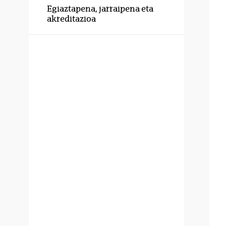
Egiaztapena, jarraipena eta
akreditazioa