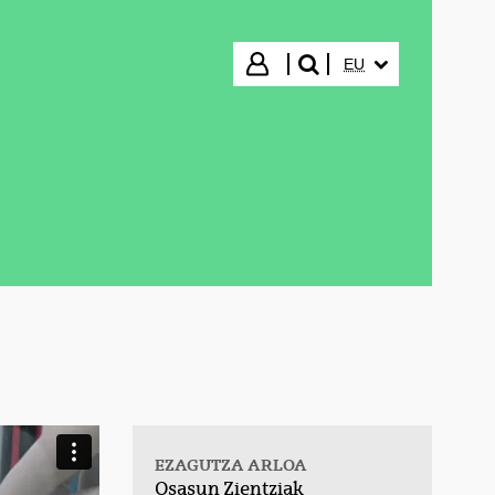
HIZKUNTZA HAUTA
Hasi saioa
EU
bilatu"
EZAGUTZA ARLOA
Osasun Zientziak