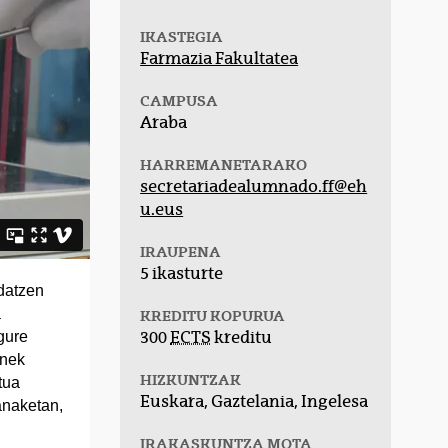
IKASTEGIA
Farmazia Fakultatea
CAMPUSA
Araba
HARREMANETARAKO
secretariadealumnado.ff@eh
u.eus
IRAUPENA
5 ikasturte
datzen
a
KREDITU KOPURUA
gure
300
ECTS
kreditu
onek
HIZKUNTZAK
tua
Euskara, Gaztelania, Ingelesa
anaketan,
IRAKASKUNTZA MOTA