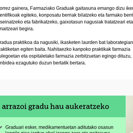
orrez gainera, Farmaziako Graduak gaitasuna emango dizu ike
ientifikoak egiteko, konposatu berriak bilatzeko eta farmako berr
iseinatzeko eta fabrikatzeko, gaixotasun nagusiak tratatzeari eta
maitzeari begira.
radua praktikoa da nagusiki, ikasketen laurden bat laborategian
raktiketan egiten baita. Nahitaezko kanpoko praktikak farmazia
ulegoetan eta ospitaletako farmazia zerbitzuetan egingo dituzu,
anbidea ezagutuko duzun bertatik bertara.
 arrazoi gradu hau aukeratzeko
Graduari esker, medikamentuetan aditutako osasun