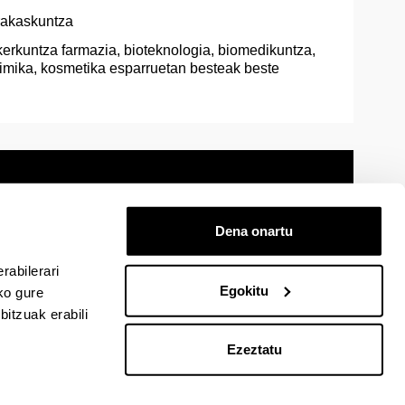
rakaskuntza
kerkuntza farmazia, bioteknologia, biomedikuntza,
imika, kosmetika esparruetan besteak beste
Dena onartu
 oharra
Mapa
Laguntza
Kontaktua
rabilerari
Egokitu
ko gure
cebook-en
EHU Linkedin-en
EHU Instagram-en
EHU Youtube-en
EHU Vimeo-en
EHU Flickr-en
itzuak erabili
Ezeztatu