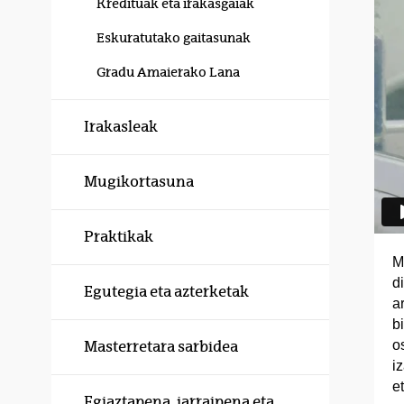
Kredituak eta irakasgaiak
Eskuratutako gaitasunak
Gradu Amaierako Lana
Irakasleak
Mugikortasuna
Praktikak
M
d
Egutegia eta azterketak
a
b
o
Masterretara sarbidea
i
e
Egiaztapena, jarraipena eta