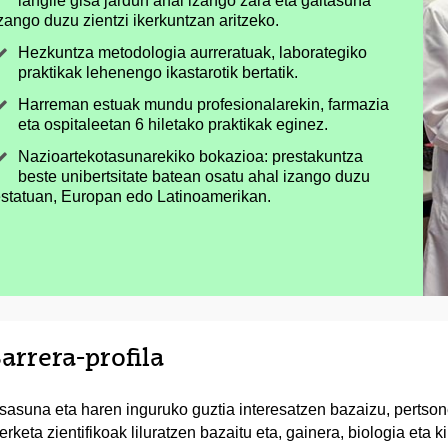
langile gisa jardun ahal izango zara eta gaitasuna
zango duzu zientzi ikerkuntzan aritzeko.
Hezkuntza metodologia aurreratuak, laborategiko
praktikak lehenengo ikastarotik bertatik.
Harreman estuak mundu profesionalarekin, farmazia
eta ospitaleetan 6 hiletako praktikak eginez.
Nazioartekotasunarekiko bokazioa: prestakuntza
beste unibertsitate batean osatu ahal izango duzu
statuan, Europan edo Latinoamerikan.
arrera-profila
sasuna eta haren inguruko guztia interesatzen bazaizu, pertson
kerketa zientifikoak liluratzen bazaitu eta, gainera, biologia eta