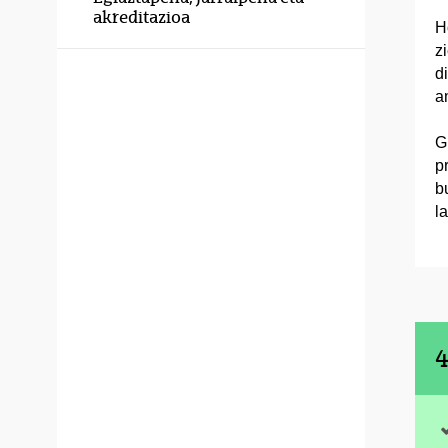
akreditazioa
H
z
d
a
G
p
b
l
4