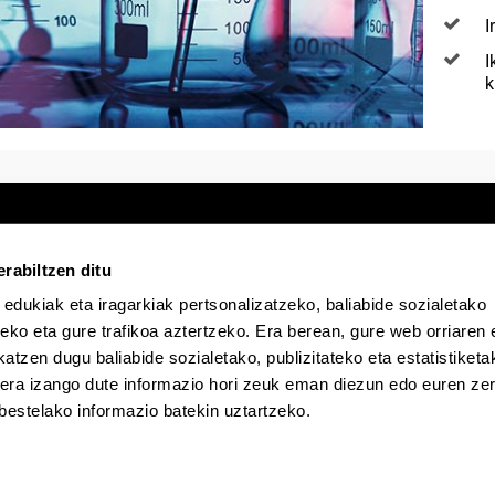
I
I
k
rabiltzen ditu
 edukiak eta iragarkiak pertsonalizatzeko, baliabide sozialetako
Egoitza elektronikoa
Irisgarritasuna
Lege
eko eta gure trafikoa aztertzeko. Era berean, gure web orriaren e
atzen dugu baliabide sozialetako, publizitateko eta estatistiketa
EHU Tiktok-en
EHU Bluesky-n
EHU Fa
kera izango dute informazio hori zeuk eman diezun edo euren zerb
bestelako informazio batekin uztartzeko.