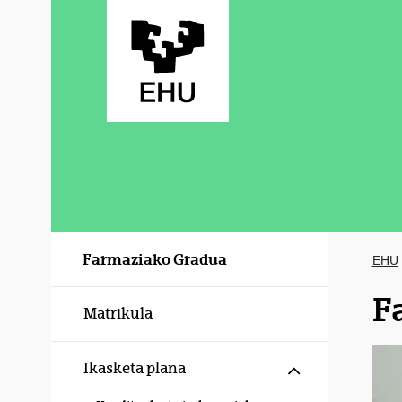
Eduki nagusira joan
Farmaziako Gradua
EHU
F
Matrikula
Erakutsi/izku
Ikasketa plana