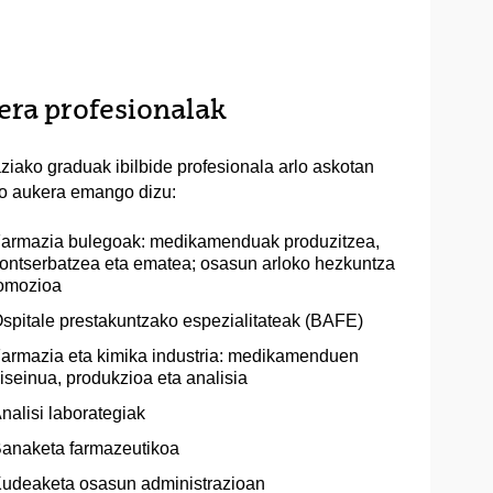
eera profesionalak
iako graduak ibilbide profesionala arlo askotan
ko aukera emango dizu:
armazia bulegoak: medikamenduak produzitzea,
ontserbatzea eta ematea; osasun arloko hezkuntza
romozioa
spitale prestakuntzako espezialitateak (BAFE)
armazia eta kimika industria: medikamenduen
iseinua, produkzioa eta analisia
nalisi laborategiak
anaketa farmazeutikoa
udeaketa osasun administrazioan