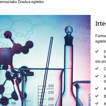
armaziako Gradua egiteko.
Irt
Farmaz
egite
F
k
eta p
O
F
d
A
B
K