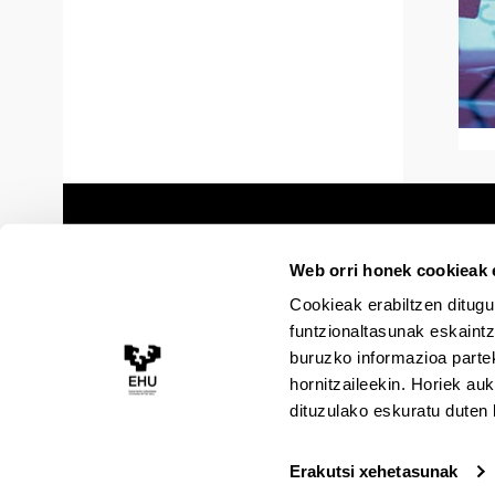
Web orri honek cookieak e
Cookieak erabiltzen ditugu
funtzionaltasunak eskaintz
buruzko informazioa partek
hornitzaileekin. Horiek au
dituzulako eskuratu duten 
Erakutsi xehetasunak