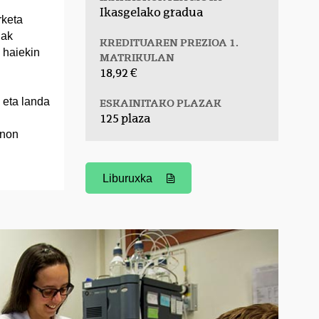
Ikasgelako gradua
rketa
iak
KREDITUAREN PREZIOA 1.
 haiekin
MATRIKULAN
18,92 €
 eta landa
ESKAINITAKO PLAZAK
125 plaza
 non
Liburuxka
(Beste leiho bat zabalduko du)