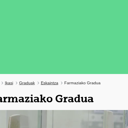
Ikasi
Graduak
Eskaintza
Farmaziako Gradua
armaziako Gradua
tatu azpiorriak