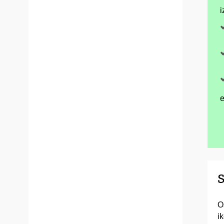
i
e
S
O
i