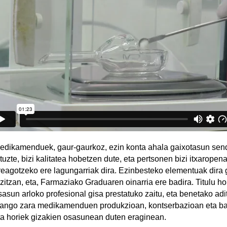
edikamenduek, gaur-gaurkoz, ezin konta ahala gaixotasun sen
ituzte, bizi kalitatea hobetzen dute, eta pertsonen bizi itxaropen
reagotzeko ere lagungarriak dira. Ezinbesteko elementuak dira 
izitzan, eta, Farmaziako Graduaren oinarria ere badira. Titulu h
sasun arloko profesional gisa prestatuko zaitu, eta benetako adi
zango zara medikamenduen produkzioan, kontserbazioan eta b
ta horiek gizakien osasunean duten eraginean.