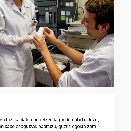
en bizi kalitatea hobetzen lagundu nahi baduzu,
 kimikako ezagutzak badituzu, guztiz egokia zara