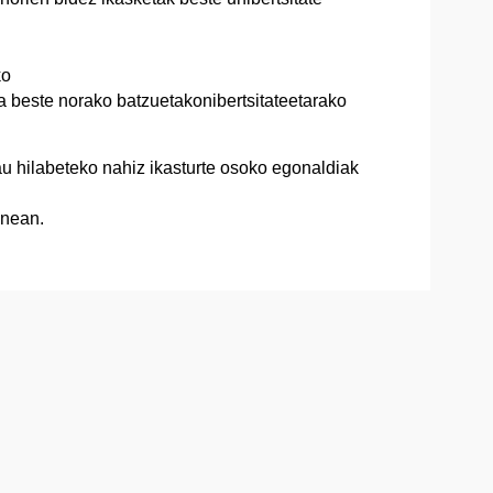
ko
beste norako batzuetakonibertsitateetarako
u hilabeteko nahiz ikasturte osoko egonaldiak
nean.