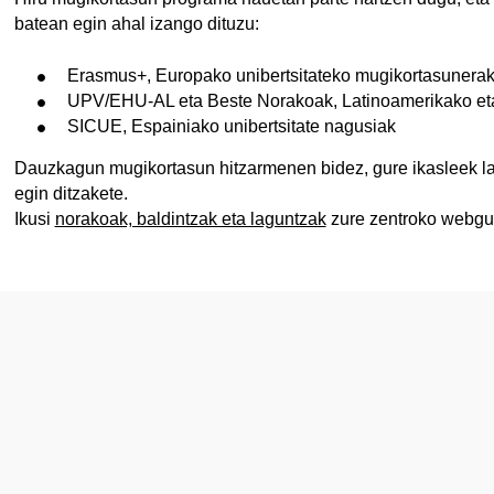
batean egin ahal izango dituzu:
Erasmus+, Europako unibertsitateko mugikortasunera
UPV/EHU-AL eta Beste Norakoak, Latinoamerikako eta 
SICUE, Espainiako unibertsitate nagusiak
Dauzkagun mugikortasun hitzarmenen bidez, gure ikasleek la
egin ditzakete.
Ikusi
norakoak, baldintzak eta laguntzak
zure zentroko webgu