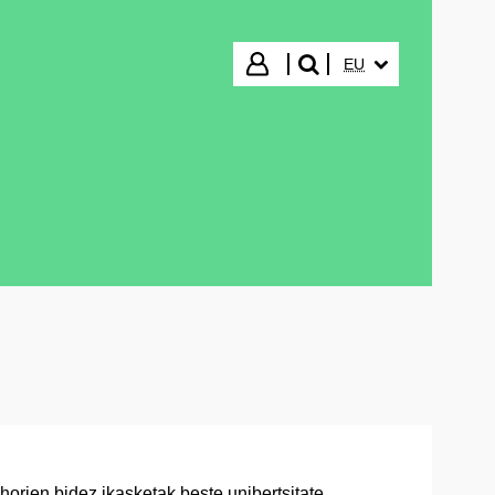
HIZKUNTZA HAUTA
Hasi saioa
EU
bilatu"
orien bidez ikasketak beste unibertsitate