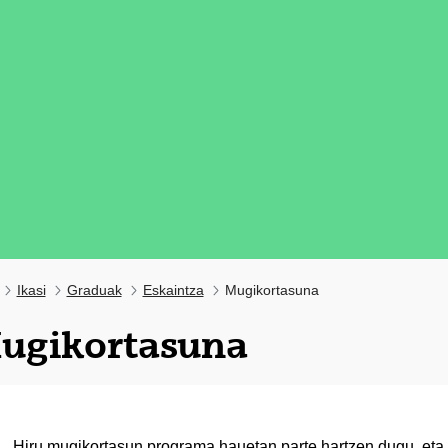
Ikasi
Graduak
Eskaintza
Mugikortasuna
ugikortasuna
tatu azpiorriak
Hiru mugikortasun programa hauetan parte hartzen dugu, eta h