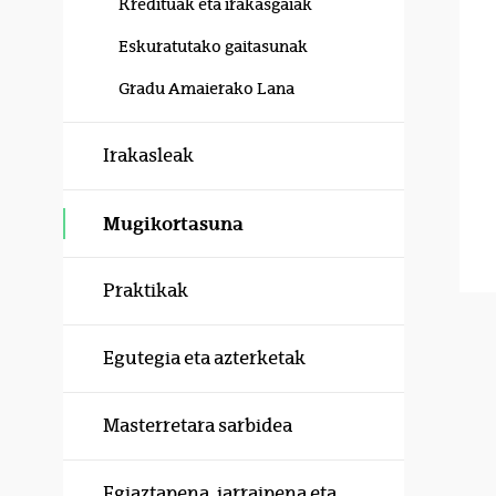
Kredituak eta irakasgaiak
Eskuratutako gaitasunak
Gradu Amaierako Lana
Irakasleak
Mugikortasuna
Praktikak
Egutegia eta azterketak
Masterretara sarbidea
Egiaztapena, jarraipena eta