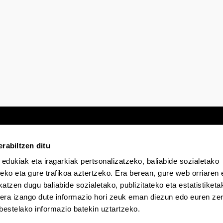
rabiltzen ditu
 edukiak eta iragarkiak pertsonalizatzeko, baliabide sozialetako
Egoitza elektronikoa
Irisgarritasuna
Lege
eko eta gure trafikoa aztertzeko. Era berean, gure web orriaren e
atzen dugu baliabide sozialetako, publizitateko eta estatistiketa
kera izango dute informazio hori zeuk eman diezun edo euren zerb
EHU Tiktok-en
EHU Bluesky-n
EHU Fa
bestelako informazio batekin uztartzeko.