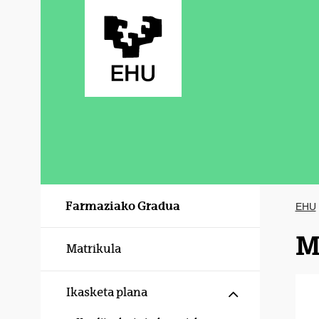
Eduki nagusira joan
Farmaziako Gradua
EHU
M
Matrikula
Erakutsi/izku
Ikasketa plana