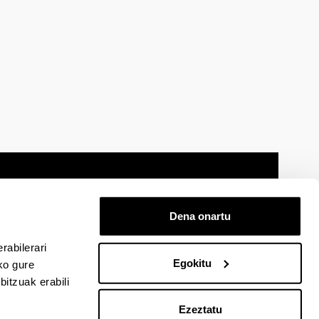
Dena onartu
 oharra
Mapa
Laguntza
Kontaktua
rabilerari
Egokitu
ko gure
itzuak erabili
cebook-en
EHU Linkedin-en
EHU Instagram-en
EHU Youtube-en
EHU Vimeo-en
EHU Flickr-en
Ezeztatu