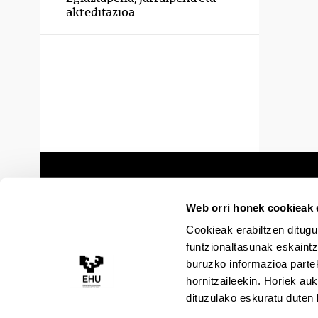
akreditazioa
Web orri honek cookieak e
Cookieak erabiltzen ditugu
funtzionaltasunak eskaintz
buruzko informazioa partek
hornitzaileekin. Horiek au
dituzulako eskuratu duten 