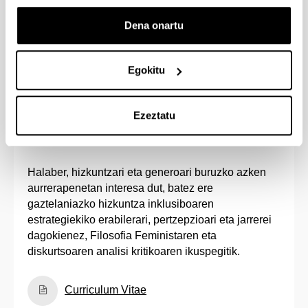
konparatiboak erabiliz.
Dena onartu
2020az geroztik, LindyLab-eko lantaldeko kide naiz,
eta bereziki interesatzen zait narrazioen ekoizpena
Egokitu
espainieraz, perpausen arteko konexio-motak edo
informazio-egitura kodifikatzeko estrategiak
aztertzea Autismoaren Espektroko Nahasmena edo
Ezeztatu
Hizkuntzaren Nahasmen Espezifikoa duten
pertsonengan.
Halaber, hizkuntzari eta generoari buruzko azken
aurrerapenetan interesa dut, batez ere
gaztelaniazko hizkuntza inklusiboaren
estrategiekiko erabilerari, pertzepzioari eta jarrerei
dagokienez, Filosofia Feministaren eta
diskurtsoaren analisi kritikoaren ikuspegitik.
Curriculum Vitae