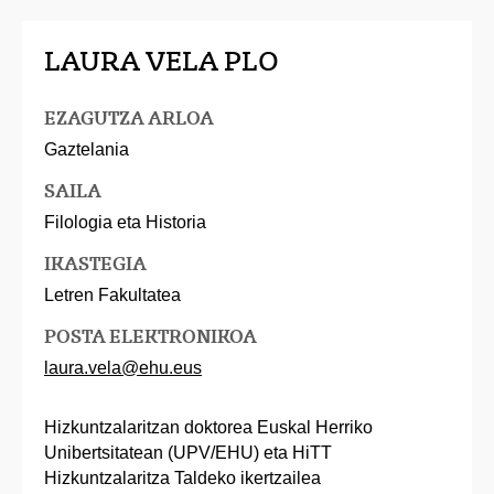
LAURA VELA PLO
EZAGUTZA ARLOA
Gaztelania
SAILA
Filologia eta Historia
IKASTEGIA
Letren Fakultatea
POSTA ELEKTRONIKOA
laura.vela@ehu.eus
Hizkuntzalaritzan doktorea Euskal Herriko
Unibertsitatean (UPV/EHU) eta HiTT
Hizkuntzalaritza Taldeko ikertzailea