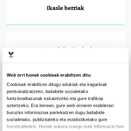
Ikasle berriak
Goi mailako ikasleak
Web orri honek cookieak erabiltzen ditu
Cookieak erabiltzen ditugu edukiak eta iragarkiak
Prezioak
pertsonalizatzeko, baliabide sozialetako
funtzionaltasunak eskaintzeko eta gure trafikoa
aztertzeko. Era berean, gure web orriaren erabilerari
buruzko informazioa partekatzen dugu baliabide
sozialetako, publizitateko eta estatistiketako gure
hornitzaileekin. Horiek aukera izango dute informazio hori