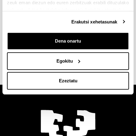
zeuk eman diezun edo euren zerbitzuak erabili dituzulako
Eskola-egutegia
eskuratu duten bestelako informazio batekin uztartzeko.
Erakutsi xehetasunak
Dena onartu
Harremanetarako informazioa eta
kokapena
Egokitu
Ezeztatu