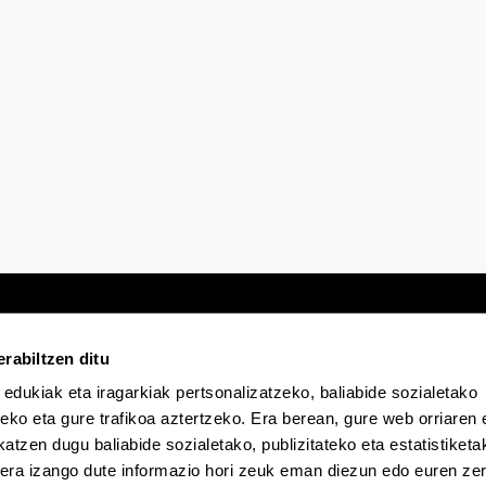
rabiltzen ditu
 edukiak eta iragarkiak pertsonalizatzeko, baliabide sozialetako
Egoitza elektronikoa
Irisgarritasuna
Lege
eko eta gure trafikoa aztertzeko. Era berean, gure web orriaren e
atzen dugu baliabide sozialetako, publizitateko eta estatistiketa
kera izango dute informazio hori zeuk eman diezun edo euren zerb
EHU Tiktok-en
EHU Bluesky-n
EHU Fa