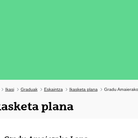
Ikasi
Graduak
Eskaintza
Ikasketa plana
Gradu Amaierako
kasketa plana
tatu azpiorriak