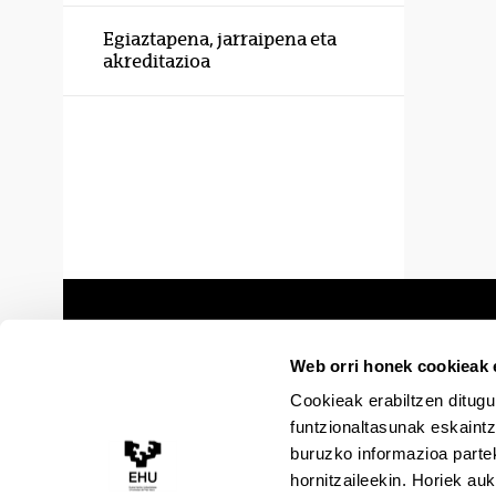
Egiaztapena, jarraipena eta
akreditazioa
Web orri honek cookieak e
Cookieak erabiltzen ditugu
funtzionaltasunak eskaintz
buruzko informazioa partek
hornitzaileekin. Horiek au