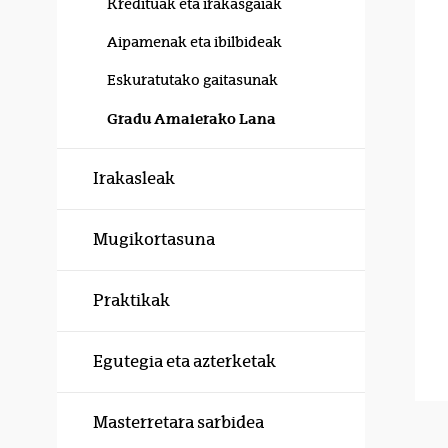
Kredituak eta irakasgaiak
Aipamenak eta ibilbideak
Eskuratutako gaitasunak
Gradu Amaierako Lana
Irakasleak
Mugikortasuna
Praktikak
Egutegia eta azterketak
Masterretara sarbidea