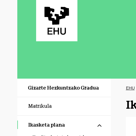
Eduki nagusira joan
Gizarte Hezkuntzako Gradua
EHU
I
Matrikula
Erakutsi/izku
Ikasketa plana