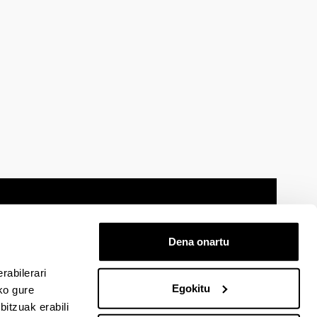
Dena onartu
 oharra
Mapa
Laguntza
Kontaktua
rabilerari
Egokitu
ko gure
itzuak erabili
cebook-en
EHU Linkedin-en
EHU Instagram-en
EHU Youtube-en
EHU Vimeo-en
EHU Flickr-en