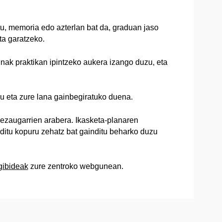
, memoria edo azterlan bat da, graduan jaso
ta garatzeko.
unak praktikan ipintzeko aukera izango duzu, eta
u eta zure lana gainbegiratuko duena.
n ezaugarrien arabera. Ikasketa-planaren
editu kopuru zehatz bat gainditu beharko duzu
gibideak
zure zentroko webgunean.