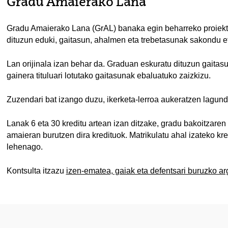
Gradu Amaierako Lana
Gradu Amaierako Lana (GrAL) banaka egin beharreko proiektu
dituzun eduki, gaitasun, ahalmen eta trebetasunak sakondu e
Lan orijinala izan behar da. Graduan eskuratu dituzun gaitas
gainera tituluari lotutako gaitasunak ebaluatuko zaizkizu.
Zuzendari bat izango duzu, ikerketa-lerroa aukeratzen lagund
Lanak 6 eta 30 kreditu artean izan ditzake, gradu bakoitzare
amaieran burutzen dira kredituok. Matrikulatu ahal izateko kr
lehenago.
Kontsulta itzazu
izen-ematea, gaiak eta defentsari buruzko ar