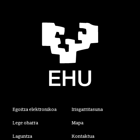
Egoitza elektronikoa
Irisgarritasuna
Lege oharra
Mapa
Laguntza
Kontaktua