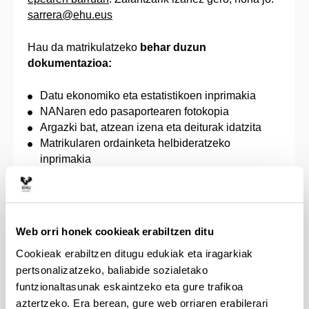
sarrera@ehu.eus
Hau da matrikulatzeko
behar duzun
dokumentazioa:
Datu ekonomiko eta estatistikoen inprimakia
NANaren edo pasaportearen fotokopia
Argazki bat, atzean izena eta deiturak idatzita
Matrikularen ordainketa helbideratzeko
inprimakia
Matrikulako prezio publikoak ordaintzetik
salbuetsita egoteko edo prezio murriztua
ordaintzeko eskubidea egiaztatzen duen agiria,
unibertsitateko zerbitzu akademikoengatik
Web orri honek cookieak erabiltzen ditu
ordaindu beharreko prezioak finkatzeko Eusko
Cookieak erabiltzen ditugu edukiak eta iragarkiak
Jaurlaritzak onartzen duen aginduaren arabera
(desgaituak, familia ugariak, terrorismoko
pertsonalizatzeko, baliabide sozialetako
biktimak, genero indarkeriako biktimak edo
funtzionaltasunak eskaintzeko eta gure trafikoa
bestelako kasuak, Prezio Publikoen Aginduak
aztertzeko. Era berean, gure web orriaren erabilerari