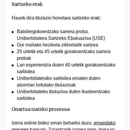
Sartzeko erak
Hauek dira titulazio honetara sartzeko erak:
Batxilergokoentzako sarrera proba.
Unibertsitatera Sartzeko Ebaluazioa (USE)
Goi mailako heziketa zikloetatik sartzea
25 urtetik eta 45 urtetik gorakoentzako sarrera
probak
Lan esperientzia duten 40 urtetik gorakoentzako
sarbidea
Unibertsitaterako sarbidea ematen duten
atzerrian lortutako titulazioak
Unibertsitateko titulazioa duten ikasleentzako
sarbidea
Onartua izateko prozesua
Izena online bidez eman beharko duzu,
emandako
epearen barruan
. Zalantzarik izanez gero, hona jo: