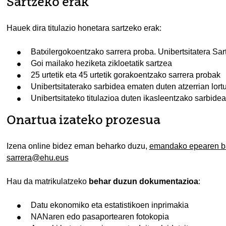
Sartzeko erak
Hauek dira titulazio honetara sartzeko erak:
Batxilergokoentzako sarrera proba. Unibertsitatera S
Goi mailako heziketa zikloetatik sartzea
25 urtetik eta 45 urtetik gorakoentzako sarrera probak
Unibertsitaterako sarbidea ematen duten atzerrian lortu
Unibertsitateko titulazioa duten ikasleentzako sarbidea
Onartua izateko prozesua
Izena online bidez eman beharko duzu,
emandako epearen b
sarrera@ehu.eus
Hau da matrikulatzeko
behar duzun dokumentazioa
:
Datu ekonomiko eta estatistikoen inprimakia
NANaren edo pasaportearen fotokopia