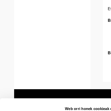
E
B
B
Web orri honek cookieak e