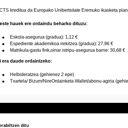
CTS kreditua da Europako Unibertsitate Eremuko ikasketa planet
este hauek ere ordaindu beharko dituzu:
Eskola-asegurua (gradua): 1,12 €
Espediente akademikoa irekitzea (gradua): 27,96 €
Matrikula-gastu fink,oinar istripu-asegurua barne: 30,68 €
i era daude ordaintzeko:
Helbideratzea (gehienez 2 epe)
Txartela/ Bizum/NireOrdainketa Wallet/abonu-agiria (gehi
rabiltzen ditu