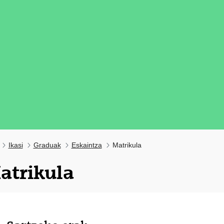
Ikasi
Graduak
Eskaintza
Matrikula
atrikula
tatu azpiorriak