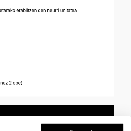
arako erabiltzen den neurri unitatea
enez 2 epe)