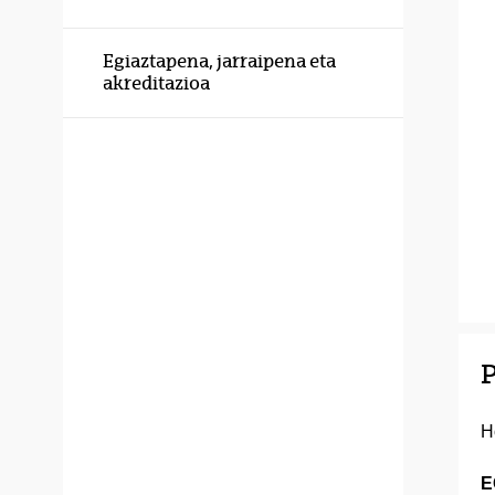
Egiaztapena, jarraipena eta
akreditazioa
P
H
E