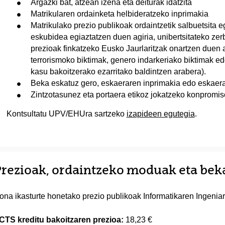
Argazki bat, atzean izena eta deiturak idatzita
Matrikularen ordainketa helbideratzeko inprimakia
Matrikulako prezio publikoak ordaintzetik salbuetsita 
eskubidea egiaztatzen duen agiria, unibertsitateko ze
prezioak finkatzeko Eusko Jaurlaritzak onartzen duen 
terrorismoko biktimak, genero indarkeriako biktimak 
kasu bakoitzerako ezarritako baldintzen arabera).
Beka eskatuz gero, eskaeraren inprimakia edo eskaerar
Zintzotasunez eta portaera etikoz jokatzeko konpromi
Kontsultatu UPV/EHUra sartzeko
izapideen egutegia
.
rezioak, ordaintzeko moduak eta bek
ona ikasturte honetako prezio publikoak Informatikaren Ingeniar
CTS kreditu bakoitzaren prezioa:
18,23 €