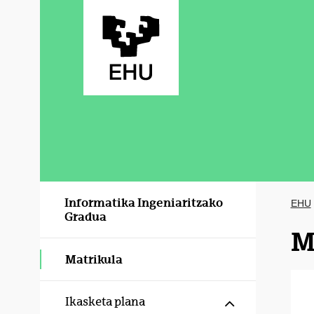
Eduki nagusira joan
Informatika Ingeniaritzako
EHU
Gradua
M
Matrikula
Erakutsi/izku
Ikasketa plana