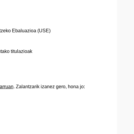
artzeko Ebaluazioa (USE)
tako titulazioak
arruan
. Zalantzarik izanez gero, hona jo: