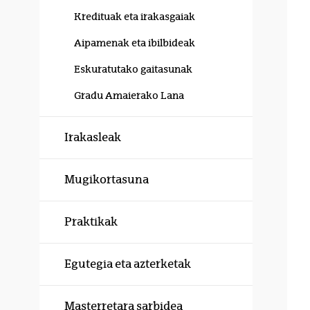
Kredituak eta irakasgaiak
Aipamenak eta ibilbideak
Eskuratutako gaitasunak
Gradu Amaierako Lana
Irakasleak
Mugikortasuna
Praktikak
Egutegia eta azterketak
Masterretara sarbidea