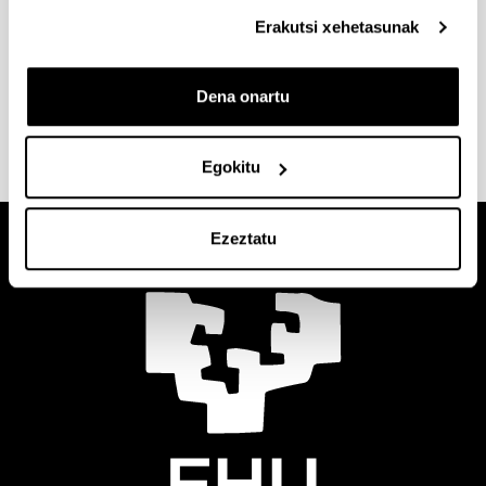
izateko kreditu kopuru zehatz bat gainditu beharko
Erakutsi xehetasunak
duzu lehenago.
Kontsulta itzazu
izen-ematea, gaiak eta defentsari
Dena onartu
buruzko argibideak
zure zentroko webgunean.
Egokitu
Ezeztatu