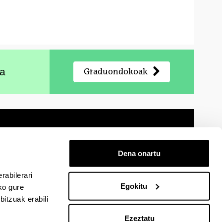
oa
Graduondokoak
Dena onartu
 oharra
Mapa
Laguntza
Kontaktua
rabilerari
Egokitu
ko gure
cebook-en
EHU Linkedin-en
EHU Instagram-en
EHU Youtube-en
EHU Vimeo-en
EHU Flickr-en
itzuak erabili
Ezeztatu