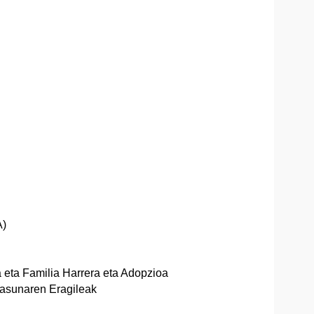
A)
eta Familia Harrera eta Adopzioa
asunaren Eragileak