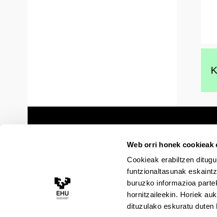
K
Web orri honek cookieak e
Cookieak erabiltzen ditugu
funtzionaltasunak eskaintz
buruzko informazioa partek
hornitzaileekin. Horiek au
dituzulako eskuratu duten 