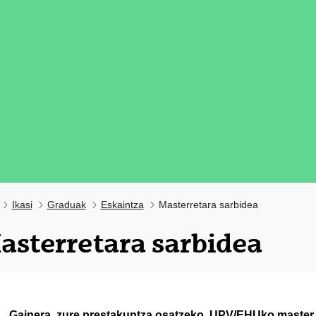
Ikasi
Graduak
Eskaintza
Masterretara sarbidea
asterretara sarbidea
tatu azpiorriak
Gainera, zure prestakuntza osatzeko, UPV/EHUko master 