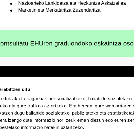
Nazioarteko Lankidetza eta Hezkuntza Askatzailea
Marketin eta Merkataritza Zuzendaritza
ontsultatu EHUren graduondoko eskaintza os
rabiltzen ditu
 edukiak eta iragarkiak pertsonalizatzeko, baliabide sozialetako
Egoitza elektronikoa
Irisgarritasuna
Lege
eko eta gure trafikoa aztertzeko. Era berean, gure web orriaren e
atzen dugu baliabide sozialetako, publizitateko eta estatistiketa
EHU Tiktok-en
EHU Bluesky-n
EHU Fa
kera izango dute informazio hori zeuk eman diezun edo euren zerb
bestelako informazio batekin uztartzeko.