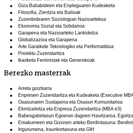
Giza Baliabideen eta Enpleguaren Kudeaketa
Filosofia, Zientzia eta Balioak
Zuzenbidearen Soziologian Nazioartekoa
Ekonomia Sozial eta Solidarioa
Garapena eta Nazioarteko Lankidetza
Globalizazioa eta Garapena
Arte Garaikide Teknologiko eta Performatiboa
Proiektu Zuzendaritza
Ikasketa Feministak eta Generokoak
Berezko masterrak
Arreta goiztiarra
Enpresen Zuzendaritza eta Kudeaketa (Executive MB
Osasunaren Sustapena eta Osasun Komunitarioa
Ekintzailetza eta Enpresa Zuzendaritza (MBA e3)
Babesgabetasun Egoeran dagoen Haurtzaroa, Egoitza 
Emakumeen eta Gizonen arteko Berdintasuna: Berdint
Ingurumena, Iraunkortasuna eta GIH