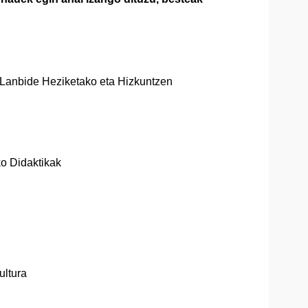
 Lanbide Heziketako eta Hizkuntzen
ko Didaktikak
ultura