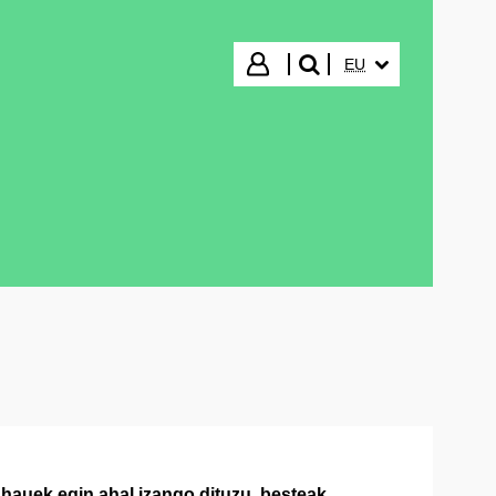
HIZKUNTZA HAUTA
Hasi saioa
EU
bilatu"
hauek egin ahal izango dituzu, besteak