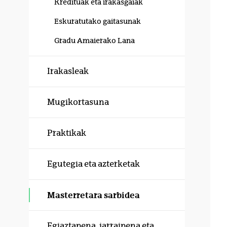
Kredituak eta irakasgaiak
Eskuratutako gaitasunak
Gradu Amaierako Lana
Irakasleak
Mugikortasuna
Praktikak
Egutegia eta azterketak
Masterretara sarbidea
Egiaztapena, jarraipena eta