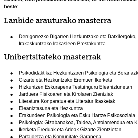
beste:
Lanbide arauturako masterra
Derrigorrezko Bigarren Hezkuntzako eta Batxilergoko,
Irakaskuntzako Irakasleen Prestakuntza
Unibertsitateko masterrak
Psikodidaktika: Hezkuntzaren Psikologia eta Berariaz
Gizarte eta Hezkuntzako Eremuen Ikerketa
Hizkuntzen Eskurapena Testuinguru Eleaniztunetan
Jarduera Fisikoaren eta Kirolaren Zientziak
Literatura Konparatua eta Literatur Ikasketak
Eleaniztasuna eta Hezkuntza
Erakundeen Psikologia eta Esku Hartze Psikosoziala
Psikologia: Gizabanakoa, Taldea, Antolamendua eta K
Ikerketa Ereduak eta Arloak Gizarte Zientzietan
Partaidetza eta Komunitate-Garapena