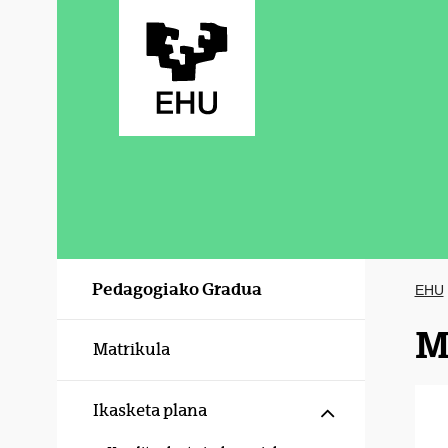
Eduki nagusira joan
Pedagogiako Gradua
EHU
M
Matrikula
Erakutsi/izku
Ikasketa plana