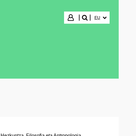
HIZKUNTZA HAUTA
Hasi saioa
EU
bilatu"
Hezkuntza, Filosofia eta Antropologia