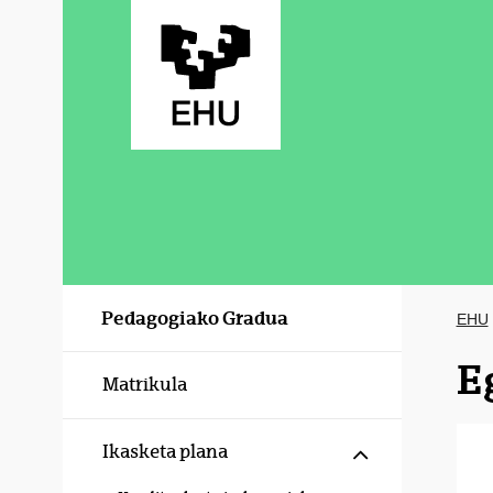
Eduki nagusira joan
Pedagogiako Gradua
EHU
E
Matrikula
Erakutsi/izku
Ikasketa plana