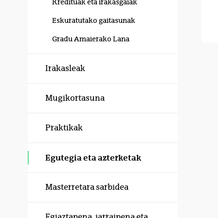
Kredituak eta irakasgaiak
Eskuratutako gaitasunak
Gradu Amaierako Lana
Irakasleak
Mugikortasuna
Praktikak
Egutegia eta azterketak
Masterretara sarbidea
Egiaztapena, jarraipena eta