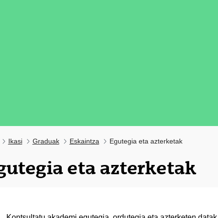
Ikasi
Graduak
Eskaintza
Egutegia eta azterketak
gutegia eta azterketak
tatu azpiorriak
Kontsultatu akademi
egutegia
,
ordutegia
eta
azterketen datak