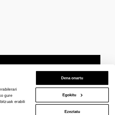
Dena onartu
 oharra
Mapa
Laguntza
Kontaktua
rabilerari
Egokitu
ko gure
itzuak erabili
cebook-en
EHU Linkedin-en
EHU Instagram-en
EHU Youtube-en
EHU Vimeo-en
EHU Flickr-en
Ezeztatu