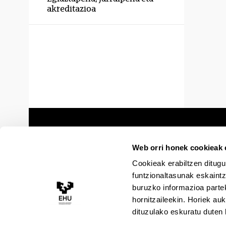
akreditazioa
Web orri honek cookieak e
Cookieak erabiltzen ditugu
funtzionaltasunak eskaintz
buruzko informazioa partek
hornitzaileekin. Horiek au
dituzulako eskuratu duten 