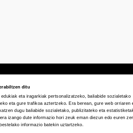
rabiltzen ditu
 edukiak eta iragarkiak pertsonalizatzeko, baliabide sozialetako
Egoitza elektronikoa
Irisgarritasuna
Lege
eko eta gure trafikoa aztertzeko. Era berean, gure web orriaren e
atzen dugu baliabide sozialetako, publizitateko eta estatistiketa
kera izango dute informazio hori zeuk eman diezun edo euren zerb
EHU Tiktok-en
EHU Bluesky-n
EHU Fa
bestelako informazio batekin uztartzeko.