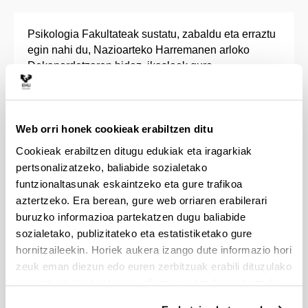
Psikologia Fakultateak sustatu, zabaldu eta erraztu
egin nahi du, Nazioarteko Harremanen arloko
Dekanordetzaren bidez, ikasleek gure
unibertsitateak garatutako estatu barruko eta
nazioarteko truke programetan parte hartzea.
Web orri honek cookieak erabiltzen ditu
Zein truke programatan parte har dezaket?
Cookieak erabiltzen ditugu edukiak eta iragarkiak
Erasmus+ programa, Europako unibertsitateen
pertsonalizatzeko, baliabide sozialetako
arteko mugikortasunerako: Alemania, Belgika,
funtzionaltasunak eskaintzeko eta gure trafikoa
Frantzia, Ingalaterra, etab.
aztertzeko. Era berean, gure web orriaren erabilerari
UPV/EHU-AL, Latinoamerikako
buruzko informazioa partekatzen dugu baliabide
unibertsitateetarako: Argentina, Mexiko, Peru,
sozialetako, publizitateko eta estatistiketako gure
Txile, etab.
hornitzaileekin. Horiek aukera izango dute informazio hori
Beste Norakoak programa: EAB eta Kanadako
zeuk eman diezun edo euren zerbitzuak erabili dituzulako
unibertsitateetara joateko.
eskuratu duten bestelako informazio batekin uztartzeko.
SICUE programa, Espainiako unibertsitate
nagusien arteko trukerako.