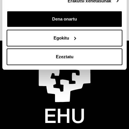
Erakutsi xehetasunak
Ikusi
norakoak, baldintzak eta laguntzak
zure
zentroko webgunean.
Dena onartu
Egokitu
Ezeztatu