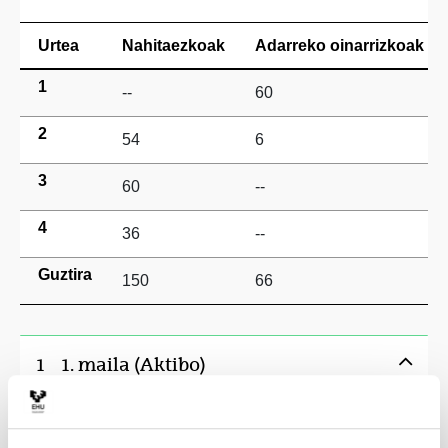
Urtea
Nahitaezkoak
Adarreko oinarrizkoak
1
--
60
2
54
6
3
60
--
4
36
--
Guztira
150
66
1
1. maila (Aktibo)
1. lauhilekoa
Kredituak
Mota