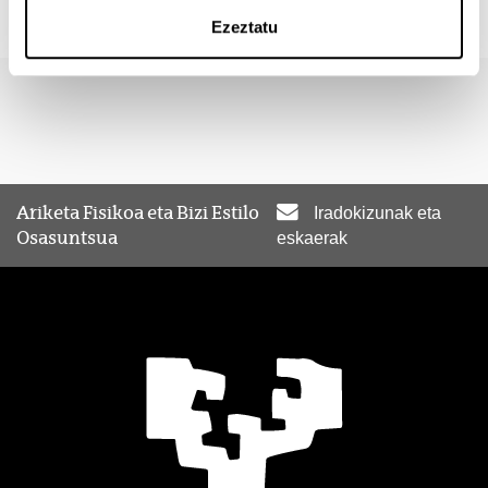
bidez, hitzarmen bat adosteko.
Ezeztatu
Ariketa Fisikoa eta Bizi Estilo
Iradokizunak eta
Osasuntsua
eskaerak