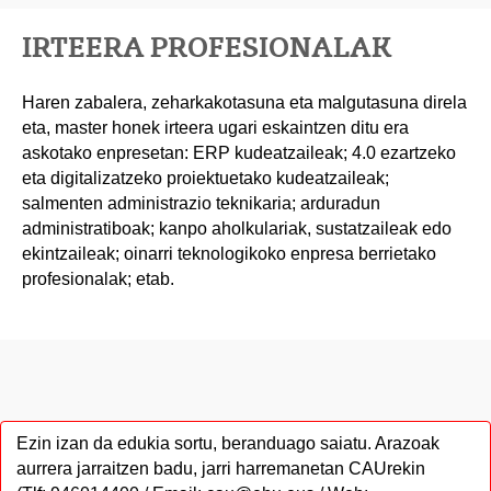
IRTEERA PROFESIONALAK
Haren zabalera, zeharkakotasuna eta malgutasuna direla
eta, master honek irteera ugari eskaintzen ditu era
askotako enpresetan: ERP kudeatzaileak; 4.0 ezartzeko
eta digitalizatzeko proiektuetako kudeatzaileak;
salmenten administrazio teknikaria; arduradun
administratiboak; kanpo aholkulariak, sustatzaileak edo
ekintzaileak; oinarri teknologikoko enpresa berrietako
profesionalak; etab.
Ezin izan da edukia sortu, beranduago saiatu. Arazoak
aurrera jarraitzen badu, jarri harremanetan CAUrekin