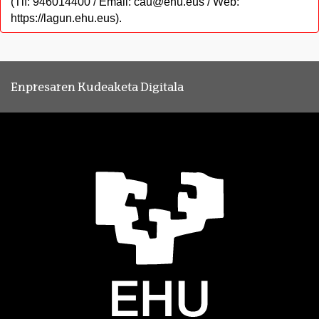
(Tlf: 946014400 / Email: cau@ehu.eus / Web:
https://lagun.ehu.eus).
Enpresaren Kudeaketa Digitala