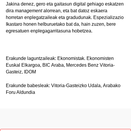
Jakina denez, gero eta gaitasun digital gehiago eskatzen
dira
management
alorrean, eta bat datoz eskaera
horretan enplegatzaileak eta gradudunak. Espezializazio
Ikastaro honen helburuetako bat da, hain zuzen, bere
egresatuen enplegagarritasuna hobetzea.
Erakunde laguntzaileak: Ekonomistak. Ekonomisten
Euskal Elkargoa, BIC Araba, Mercedes Benz Vitoria-
Gasteiz, IDOM
Erakunde babesleak: Vitoria-Gasteizko Udala, Arabako
Foru Aldundia