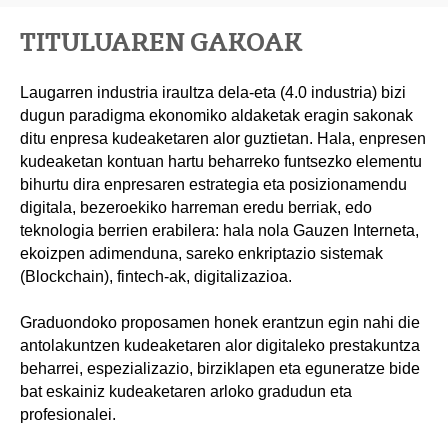
TITULUAREN GAKOAK
Laugarren industria iraultza dela-eta (4.0 industria) bizi
dugun paradigma ekonomiko aldaketak eragin sakonak
ditu enpresa kudeaketaren alor guztietan. Hala, enpresen
kudeaketan kontuan hartu beharreko funtsezko elementu
bihurtu dira enpresaren estrategia eta posizionamendu
digitala, bezeroekiko harreman eredu berriak, edo
teknologia berrien erabilera: hala nola Gauzen Interneta,
ekoizpen adimenduna, sareko enkriptazio sistemak
(Blockchain), fintech-ak, digitalizazioa.
Graduondoko proposamen honek erantzun egin nahi die
antolakuntzen kudeaketaren alor digitaleko prestakuntza
beharrei, espezializazio, birziklapen eta eguneratze bide
bat eskainiz kudeaketaren arloko gradudun eta
profesionalei.