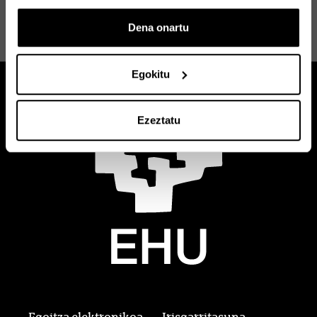
Euskararen Kudeaketa eta
Hizkuntza-praktikak Erakunde
Dena onartu
Publikoetan
Egokitu
Ezeztatu