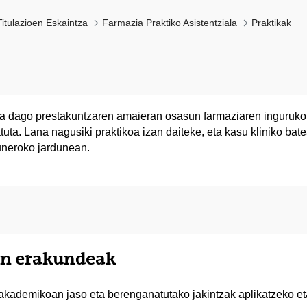
itulazioen Eskaintza
Farmazia Praktiko Asistentziala
Praktikak
ta dago prestakuntzaren amaieran osasun farmaziaren inguruko i
uta. Lana nagusiki praktikoa izan daiteke, eta kasu kliniko bat
uneroko jardunean.
ten erakundeak
kademikoan jaso eta berenganatutako jakintzak aplikatzeko eta