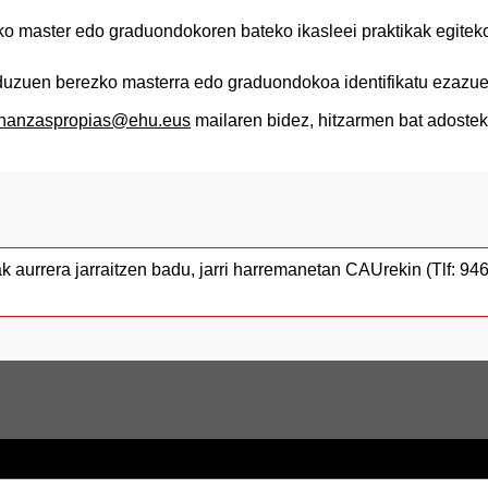
o master edo graduondokoren bateko ikasleei praktikak egitek
n duzuen berezko masterra edo graduondokoa identifikatu ezazu
enanzaspropias@ehu.eus
mailaren bidez, hitzarmen bat adostek
ak aurrera jarraitzen badu, jarri harremanetan CAUrekin (Tlf: 