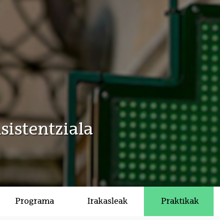
sistentziala
Programa
Irakasleak
Praktikak