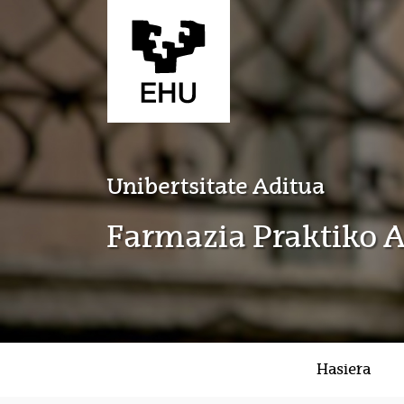
Eduki nagusira joan
Unibertsitate Aditua
Farmazia Praktiko A
Hasiera