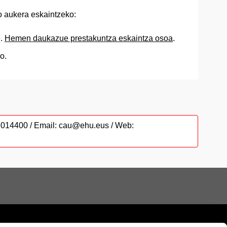
o aukera eskaintzeko:
e.
Hemen daukazue prestakuntza eskaintza osoa
.
o.
946014400 / Email: cau@ehu.eus / Web: