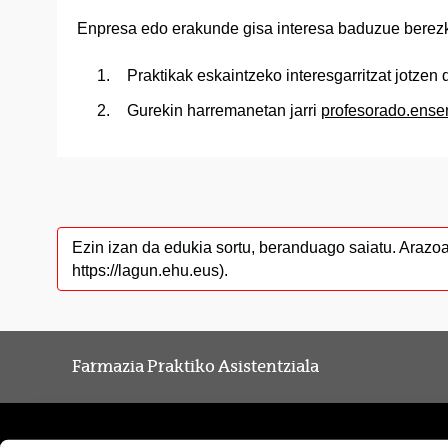
Enpresa edo erakunde gisa interesa baduzue berezk
Praktikak eskaintzeko interesgarritzat jotze
Gurekin harremanetan jarri
profesorado.ens
Ezin izan da edukia sortu, beranduago saiatu. Arazo
https://lagun.ehu.eus).
Farmazia Praktiko Asistentziala