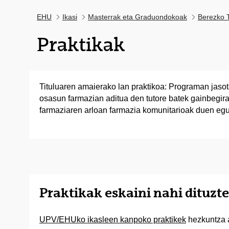
EHU
Ikasi
Masterrak eta Graduondokoak
Berezko T
Praktikak
Tituluaren amaierako lan praktikoa: Programan jaso
osasun farmazian aditua den tutore batek gainbegirat
farmaziaren arloan farmazia komunitarioak duen eg
Praktikak eskaini nahi dituz
UPV/EHUko ikasleen kanpoko praktikek
hezkuntza a