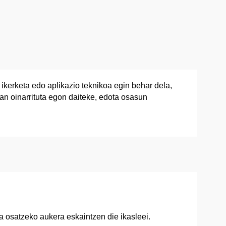
kerketa edo aplikazio teknikoa egin behar dela,
ean oinarrituta egon daiteke, edota osasun
 osatzeko aukera eskaintzen die ikasleei.