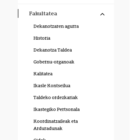
Erakutsi/izku
Fakultatea
Dekanotzaren agurra
Historia
Dekanotza Taldea
Gobernu-organoak
Kalitatea
Ikasle Kontseilua
Taldeko ordezkariak
Ikastegiko Pertsonala
Koordinatzaileak eta
Arduradunak