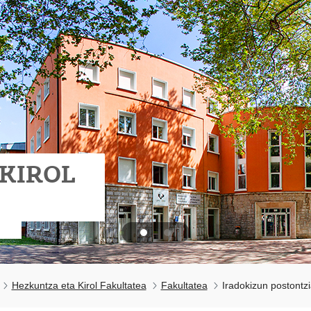
 KIROL
Hezkuntza eta Kirol Fakultatea
Fakultatea
Iradokizun postontz