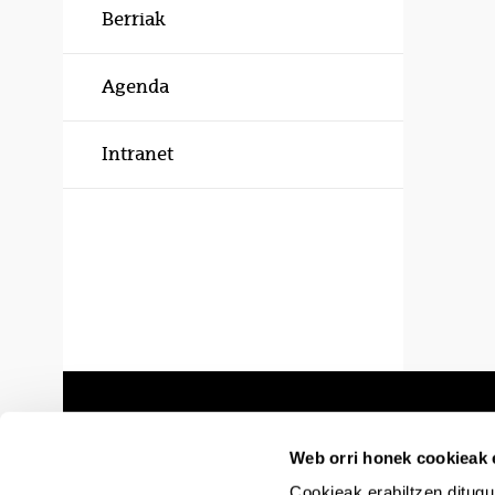
Berriak
Agenda
Intranet
Web orri honek cookieak e
Cookieak erabiltzen ditugu