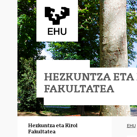
Eduki nagusira joan
HEZKUNTZA ETA
FAKULTATEA
 Hezkuntza
Hezkuntza eta Kirol
EHU
Fakultatea