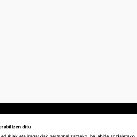
rabiltzen ditu
 edukiak eta iragarkiak pertsonalizatzeko, baliabide sozialetako