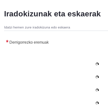
tatu azpiorriak
Iradokizunak eta eskaerak
Idatzi hemen zure iradokizuna edo eskaera
Derrigorrezko eremuak