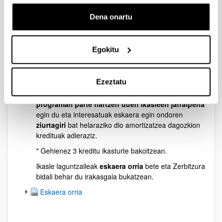
kredituak emateko, honako hau hartuko da aintzat:
5b) "Ezgaitasunak dituzten ikasleei lagun egiteko
Dena onartu
programan" edo EHUko Ikasleen eta
Enplegagarritasunaren Errektoreordetzak kudeatu
edo babestutako antzeko programetan parte hartzea.
Egokitu
Kreditu bat emango da 30 orduko.
Ikasleen eta Enplegagarritasunaren
Ezeztatu
Errektoreordetzak, Ezgaitasunak dituzten
Pertsonentzako Zerbitzuaren bidez,
laguntza
programan parte hartzen duen ikasleen jarraipena
egin du eta interesatuak eskaera egin ondoren
ziurtagiri
bat helaraziko dio amortizatzea dagozkion
kredituak adieraziz.
" Gehienez 3 kreditu ikasturte bakoitzean.
Ikasle laguntzaileak
eskaera orria
bete eta Zerbitzura
bidali behar du irakasgaia bukatzean.
Eskaera orria