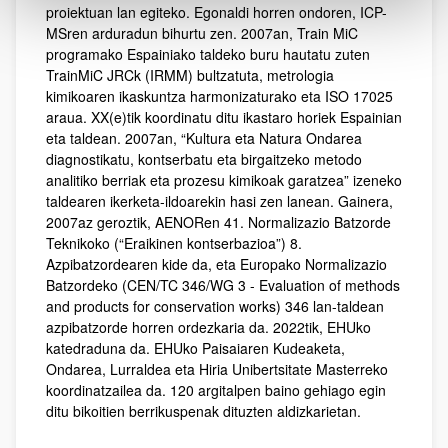
proiektuan lan egiteko. Egonaldi horren ondoren, ICP-
MSren arduradun bihurtu zen. 2007an, Train MiC
programako Espainiako taldeko buru hautatu zuten
TrainMiC JRCk (IRMM) bultzatuta, metrologia
kimikoaren ikaskuntza harmonizaturako eta ISO 17025
araua. XX(e)tik koordinatu ditu ikastaro horiek Espainian
eta taldean. 2007an, “Kultura eta Natura Ondarea
diagnostikatu, kontserbatu eta birgaitzeko metodo
analitiko berriak eta prozesu kimikoak garatzea” izeneko
taldearen ikerketa-ildoarekin hasi zen lanean. Gainera,
2007az geroztik, AENORen 41. Normalizazio Batzorde
Teknikoko (“Eraikinen kontserbazioa”) 8.
Azpibatzordearen kide da, eta Europako Normalizazio
Batzordeko (CEN/TC 346/WG 3 - Evaluation of methods
and products for conservation works) 346 lan-taldean
azpibatzorde horren ordezkaria da. 2022tik, EHUko
katedraduna da. EHUko Paisaiaren Kudeaketa,
Ondarea, Lurraldea eta Hiria Unibertsitate Masterreko
koordinatzailea da. 120 argitalpen baino gehiago egin
ditu bikoitien berrikuspenak dituzten aldizkarietan.