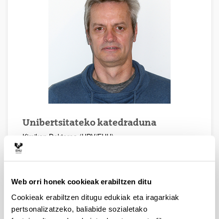
Unibertsitateko katedraduna
Kimikan Doktorea (UPV/EHU)
Zientzia eta Teknologia Fakultatea
Telefonoa: 94 601 5316
Posta elektronikoa:
gorka.arana@ehu.eus
ORCID:
0000-0001-7854-855X
Web orri honek cookieak erabiltzen ditu
Scopus Author ID:
57211802837
Cookieak erabiltzen ditugu edukiak eta iragarkiak
ResearcherID:
K-5958-2014
pertsonalizatzeko, baliabide sozialetako
Research Gate