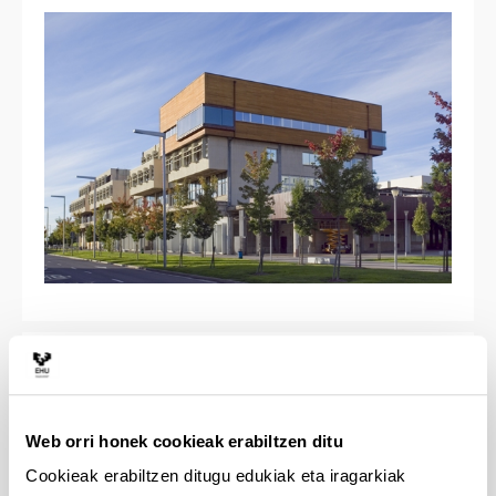
Deialdiak eta sariak
Web orri honek cookieak erabiltzen ditu
Zientzia, Teknologia eta Berrikuntza
arloetako kultura sustatzeko laguntzen
Cookieak erabiltzen ditugu edukiak eta iragarkiak