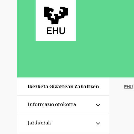
Eduki nagusira joan
Ikerketa Gizartean Zabaltzen
EHU
Erakutsi/izku
Informazio orokorra
Erakutsi/izku
Jarduerak