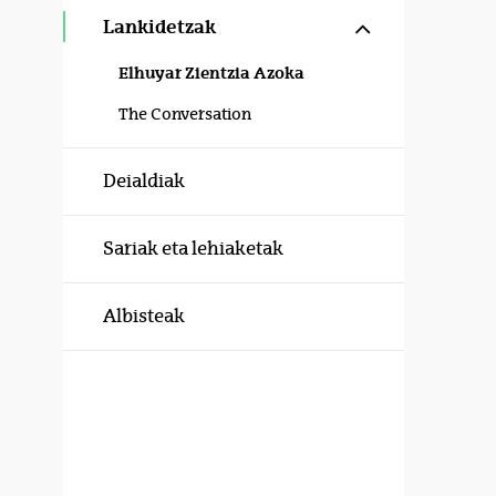
Erakutsi/izku
Lankidetzak
Elhuyar Zientzia Azoka
The Conversation
Deialdiak
Sariak eta lehiaketak
Albisteak