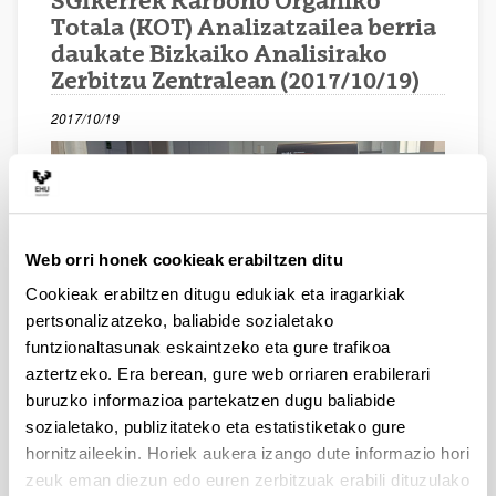
SGIkerrek Karbono Organiko
Totala (KOT) Analizatzailea berria
daukate Bizkaiko Analisirako
Zerbitzu Zentralean (2017/10/19)
2017/10/19
Web orri honek cookieak erabiltzen ditu
Cookieak erabiltzen ditugu edukiak eta iragarkiak
pertsonalizatzeko, baliabide sozialetako
funtzionaltasunak eskaintzeko eta gure trafikoa
aztertzeko. Era berean, gure web orriaren erabilerari
buruzko informazioa partekatzen dugu baliabide
sozialetako, publizitateko eta estatistiketako gure
SGIkerren Bizkaiako Analisi Zerbitzu Zentralak
Tenperatura altuetan oxidazio katalitiko bidez eta NDIR
hornitzaileekin. Horiek aukera izango dute informazio hori
detektorea duen, karbono organiko totala (TOC)
zeuk eman diezun edo euren zerbitzuak erabili dituzulako