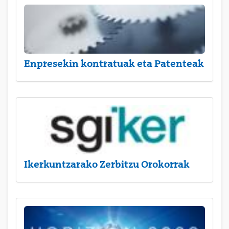
Enpresekin kontratuak eta Patenteak
Ikerkuntzarako Zerbitzu Orokorrak