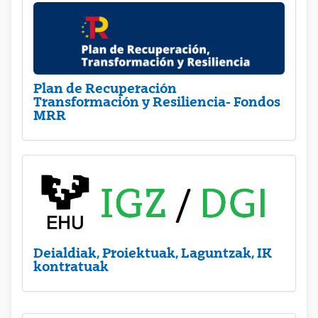
Plan de Recuperación
Transformación y Resiliencia- Fondos
MRR
Deialdiak, Proiektuak, Laguntzak, IK
kontratuak