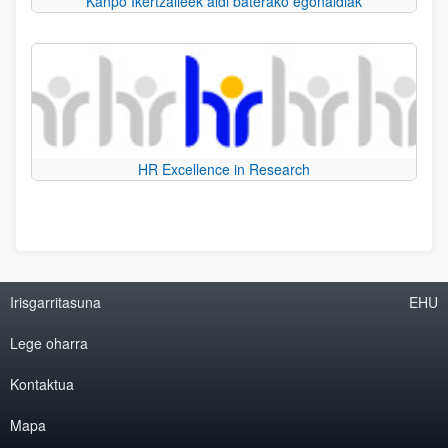
Kanpo Ikertzaileek aldi baterako egonaldiak
HR Excellence in Research
Irisgarritasuna
EHU
Lege oharra
Kontaktua
Mapa