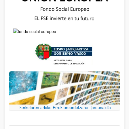
Ikerketaren arloko Errektoreordetzaren jardunaldia