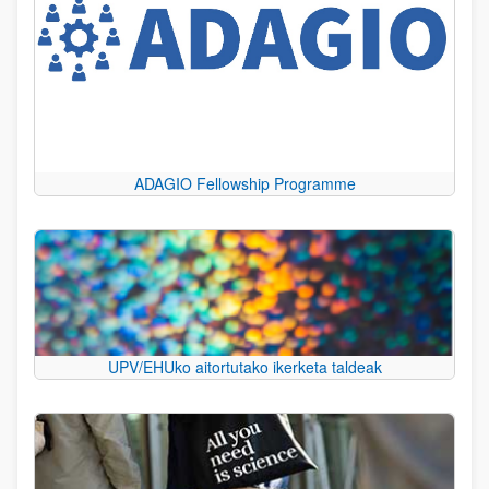
ADAGIO Fellowship Programme
UPV/EHUko aitortutako ikerketa taldeak