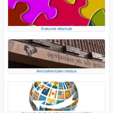
Erakunde elkartuak
Ikertzaileentzako ostatua