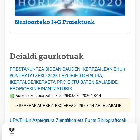
Nazioarteko I+G Proiektuak
Deialdi gaurkotuak
PRESTAKUNTZA BIDEAN DAUDEN IKERTZAILEAK EHUn
KONTRATATZEKO 2026 I EZOHIKO DEIALDIA,
IKERTALDE/IKERKETA PROIEKTU BATEN BALIABIDE
PROPIOEKIN FINANTZATURIK
Aurkezteko epea zabalik: 2026/08/07 - 2026/08/14
ESKAERAK AURKEZTEKO EPEA 2026-08-14 ARTE ZABALIK.
UPV/EHUn Azpiegitura Zientifikoa eta Funts Bibliografikoak
erosi eta berritzeko laguntzak 2026
Izapide irekia