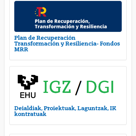
Plan de Recuperación
Transformación y Resiliencia- Fondos
MRR
Deialdiak, Proiektuak, Laguntzak, IK
kontratuak