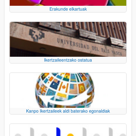
Erakunde elkartuak
Ikertzaileentzako ostatua
Kanpo Ikertzaileek aldi baterako egonaldiak