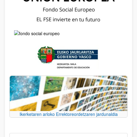
Ikerketaren arloko Errektoreordetzaren jardunaldia