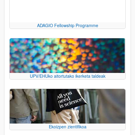
ADAGIO Fellowship Programme
UPV/EHUko aitortutako ikerketa taldeak
Ekoizpen zientifikoa