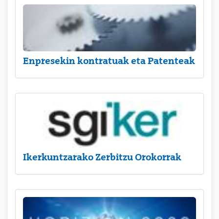
Enpresekin kontratuak eta Patenteak
Ikerkuntzarako Zerbitzu Orokorrak