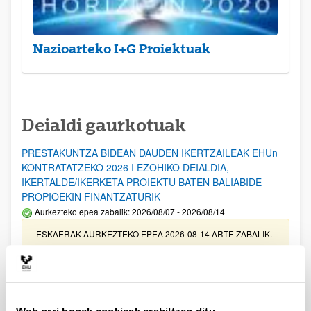
Nazioarteko I+G Proiektuak
Deialdi gaurkotuak
PRESTAKUNTZA BIDEAN DAUDEN IKERTZAILEAK EHUn
KONTRATATZEKO 2026 I EZOHIKO DEIALDIA,
IKERTALDE/IKERKETA PROIEKTU BATEN BALIABIDE
PROPIOEKIN FINANTZATURIK
Aurkezteko epea zabalik: 2026/08/07 - 2026/08/14
ESKAERAK AURKEZTEKO EPEA 2026-08-14 ARTE ZABALIK.
UPV/EHUn Azpiegitura Zientifikoa eta Funts Bibliografikoak
erosi eta berritzeko laguntzak 2026
Izapide irekia