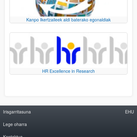
Kanpo Ikertzaileek aldi baterako egonaldiak
HR Excellence in Research
Irisgarritasuna
EHU
Lege oharra
Kontaktua