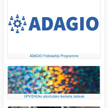
ADAGIO Fellowship Programme
UPV/EHUko aitortutako ikerketa taldeak