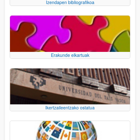
Izendapen bibliografikoa
Erakunde elkartuak
Ikertzaileentzako ostatua