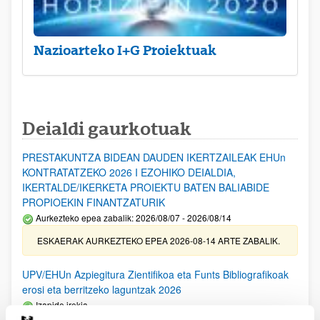
Nazioarteko I+G Proiektuak
Deialdi gaurkotuak
PRESTAKUNTZA BIDEAN DAUDEN IKERTZAILEAK EHUn
KONTRATATZEKO 2026 I EZOHIKO DEIALDIA,
IKERTALDE/IKERKETA PROIEKTU BATEN BALIABIDE
PROPIOEKIN FINANTZATURIK
Aurkezteko epea zabalik: 2026/08/07 - 2026/08/14
ESKAERAK AURKEZTEKO EPEA 2026-08-14 ARTE ZABALIK.
UPV/EHUn Azpiegitura Zientifikoa eta Funts Bibliografikoak
erosi eta berritzeko laguntzak 2026
Izapide irekia