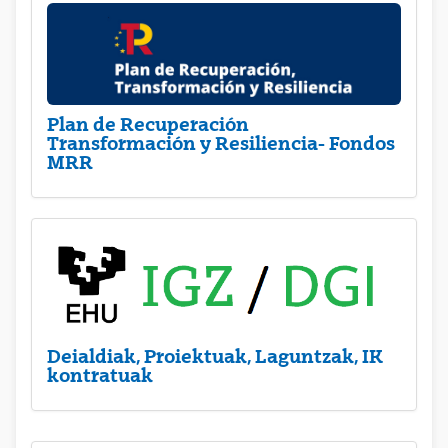
Plan de Recuperación
Transformación y Resiliencia- Fondos
MRR
Deialdiak, Proiektuak, Laguntzak, IK
kontratuak