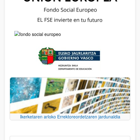
Ikerketaren arloko Errektoreordetzaren jardunaldia