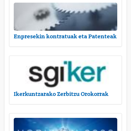
Enpresekin kontratuak eta Patenteak
Ikerkuntzarako Zerbitzu Orokorrak