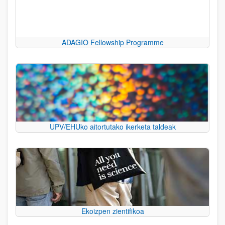
ADAGIO Fellowship Programme
UPV/EHUko aitortutako ikerketa taldeak
Ekoizpen zientifikoa