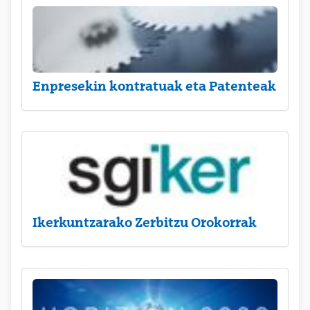
Enpresekin kontratuak eta Patenteak
Ikerkuntzarako Zerbitzu Orokorrak