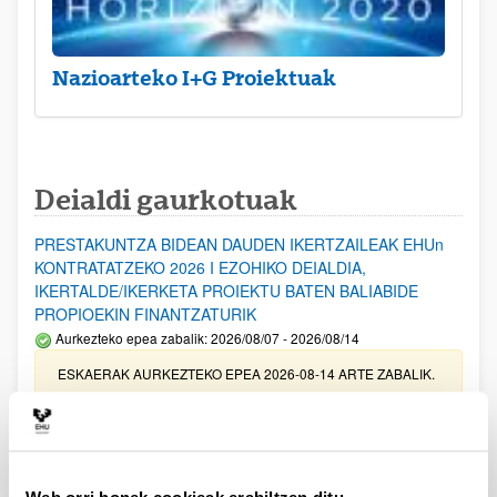
Nazioarteko I+G Proiektuak
Deialdi gaurkotuak
PRESTAKUNTZA BIDEAN DAUDEN IKERTZAILEAK EHUn
KONTRATATZEKO 2026 I EZOHIKO DEIALDIA,
IKERTALDE/IKERKETA PROIEKTU BATEN BALIABIDE
PROPIOEKIN FINANTZATURIK
Aurkezteko epea zabalik: 2026/08/07 - 2026/08/14
ESKAERAK AURKEZTEKO EPEA 2026-08-14 ARTE ZABALIK.
UPV/EHUn Azpiegitura Zientifikoa eta Funts Bibliografikoak
erosi eta berritzeko laguntzak 2026
Izapide irekia