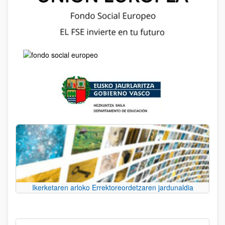
Ikerketaren arloko Errektoreordetzaren jardunaldia