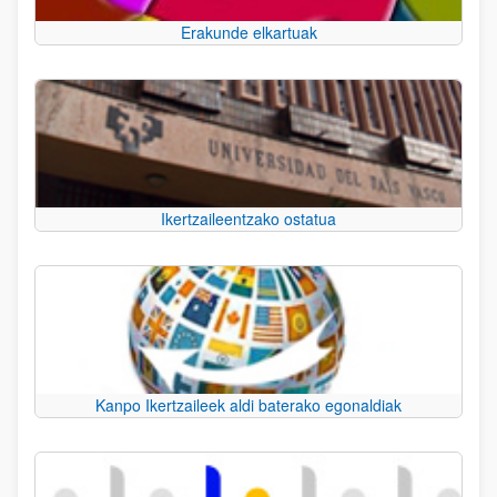
Erakunde elkartuak
Ikertzaileentzako ostatua
Kanpo Ikertzaileek aldi baterako egonaldiak