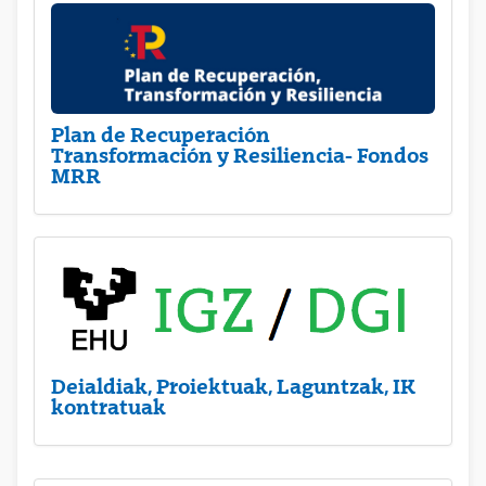
Plan de Recuperación
Transformación y Resiliencia- Fondos
MRR
Deialdiak, Proiektuak, Laguntzak, IK
kontratuak