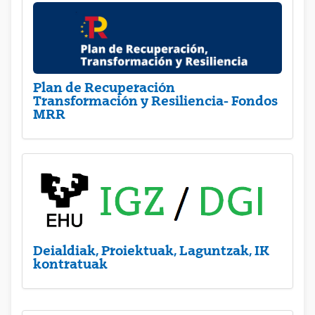
Plan de Recuperación
Transformación y Resiliencia- Fondos
MRR
Deialdiak, Proiektuak, Laguntzak, IK
kontratuak