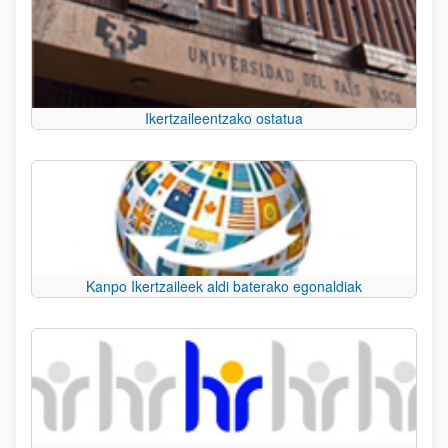
Ikertzaileentzako ostatua
Kanpo Ikertzaileek aldi baterako egonaldiak