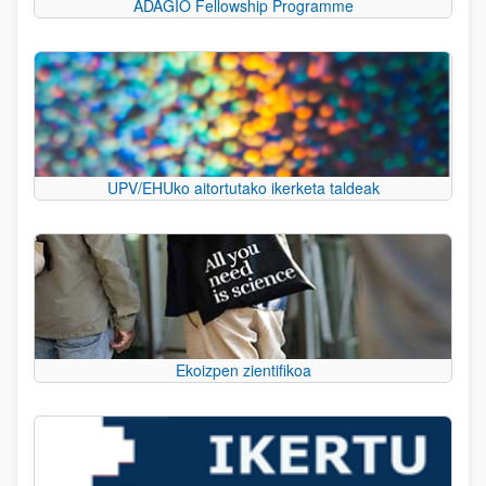
ADAGIO Fellowship Programme
UPV/EHUko aitortutako ikerketa taldeak
Ekoizpen zientifikoa