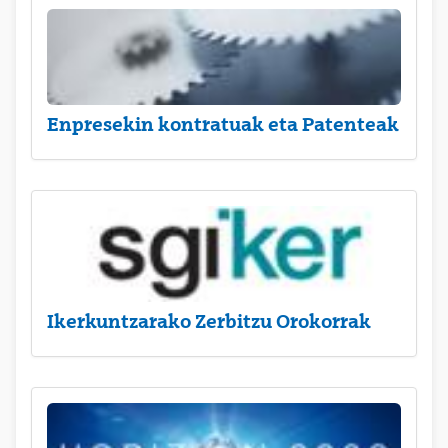
Enpresekin kontratuak eta Patenteak
Ikerkuntzarako Zerbitzu Orokorrak