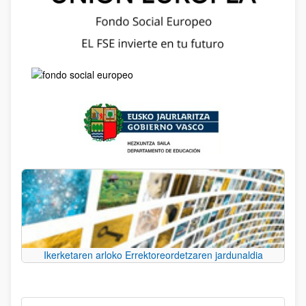
Ikerketaren arloko Errektoreordetzaren jardunaldia