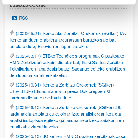
Albisteak
RSS
(2026/05/21) Ikerketako Zerbitzu Orokorrek (SGIker) IAk
ikerketan duen erabilera arduratsuari buruzko saio bat
antolatu dute, Elsevierren laguntzarekin.
(2026/03/17) ETBko Tecnólopis programak Gipuzkoako
RMN Zerbitzuari eskaini dio atal bat, Iñaki Santos Zerbitzu
Teknikariaren lana deskribatuz, Sagarlup egiteko erabiltzen
den lupulua karakterizatzeko.
(2025/10/31) Ikerketa Zerbitzu Orokorrek (SGIker)
UPV/EHUko Ekonomia eta Enpresa Doktoregoen XI.
Jardunaldietan parte hartu dute
(2025/06/12) Ikerketa Zerbitzu Orokorrek (SGIker) 28.
jardunaldia antolatu dute, oinarrizko analisi organikoa eta
analisi isotopikoa egiteko gaitasuna neurtzeko saiakuntzen
emaitzak eztabaidatzeko
(2025/05/13) SGIkerren RMN-Gipuzkoa zerbitzuak basa-