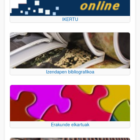
IKERTU
Izendapen bibliografikoa
Erakunde elkartuak