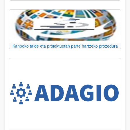
Kanpoko talde eta proiektuetan parte hartzeko prozedura