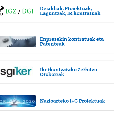
Deialdiak, Proiektuak,
Laguntzak, IK kontratuak
Enpresekin kontratuak eta
Patenteak
Ikerkuntzarako Zerbitzu
Orokorrak
Nazioarteko I+G Proiektuak