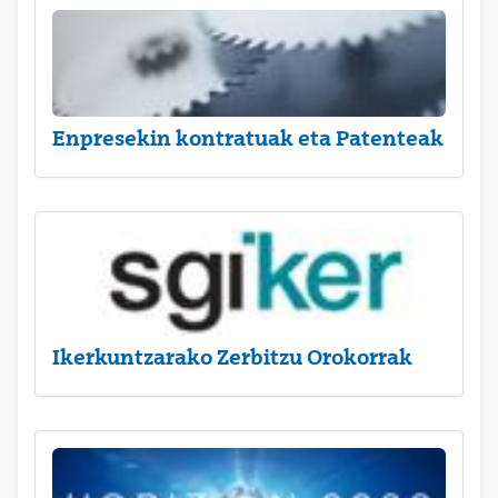
Enpresekin kontratuak eta Patenteak
Ikerkuntzarako Zerbitzu Orokorrak