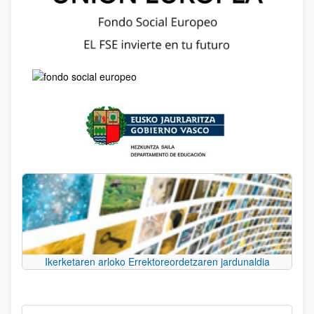
Ikerketaren arloko Errektoreordetzaren jardunaldia