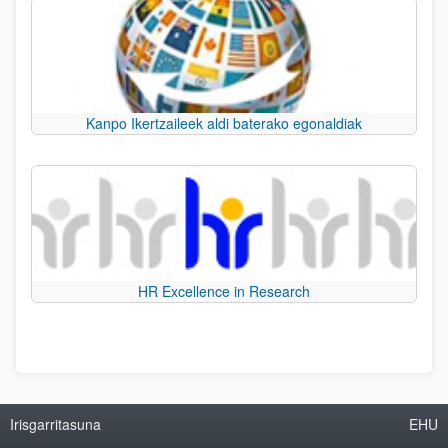
Kanpo Ikertzaileek aldi baterako egonaldiak
HR Excellence in Research
Irisgarritasuna
EHU