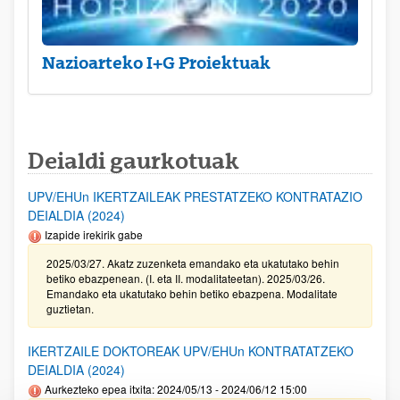
Nazioarteko I+G Proiektuak
Deialdi gaurkotuak
UPV/EHUn IKERTZAILEAK PRESTATZEKO KONTRATAZIO
DEIALDIA (2024)
Izapide irekirik gabe
2025/03/27. Akatz zuzenketa emandako eta ukatutako behin
betiko ebazpenean. (I. eta II. modalitateetan). 2025/03/26.
Emandako eta ukatutako behin betiko ebazpena. Modalitate
guztietan.
IKERTZAILE DOKTOREAK UPV/EHUn KONTRATATZEKO
DEIALDIA (2024)
Aurkezteko epea itxita: 2024/05/13 - 2024/06/12 15:00