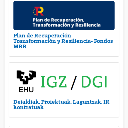
Plan de Recuperación
Transformación y Resiliencia- Fondos
MRR
Deialdiak, Proiektuak, Laguntzak, IK
kontratuak