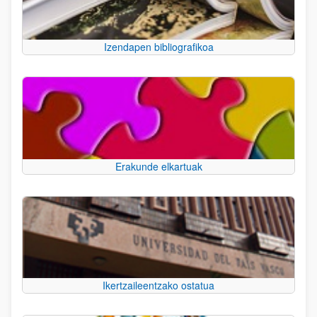
Izendapen bibliografikoa
Erakunde elkartuak
Ikertzaileentzako ostatua