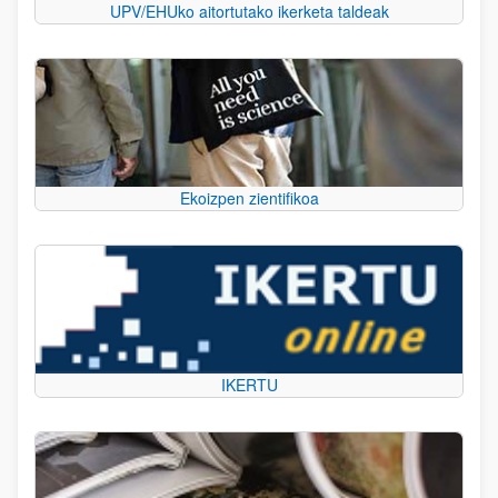
UPV/EHUko aitortutako ikerketa taldeak
Ekoizpen zientifikoa
IKERTU