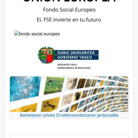
Ikerketaren arloko Errektoreordetzaren jardunaldia