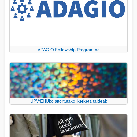
ADAGIO Fellowship Programme
UPV/EHUko aitortutako ikerketa taldeak