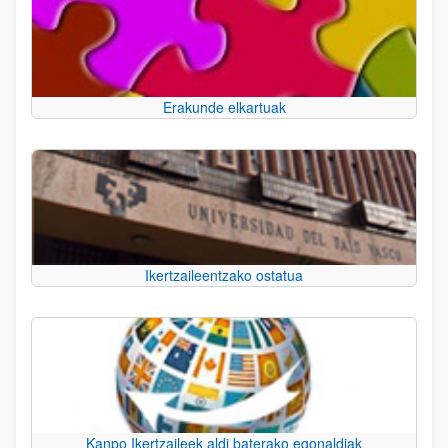
Erakunde elkartuak
Ikertzaileentzako ostatua
Kanpo Ikertzaileek aldi baterako egonaldiak