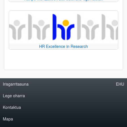
HR Excellence in Research
Irisgarritasuna
EHU
Lege oharra
Kontaktua
Mapa