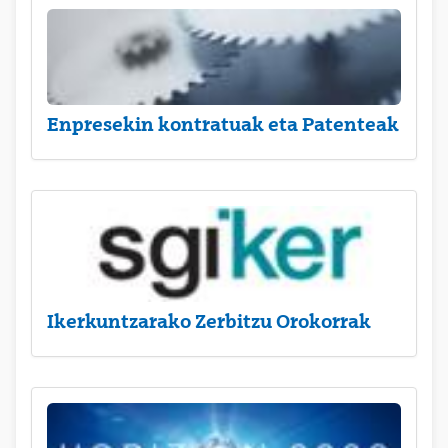
Enpresekin kontratuak eta Patenteak
Ikerkuntzarako Zerbitzu Orokorrak