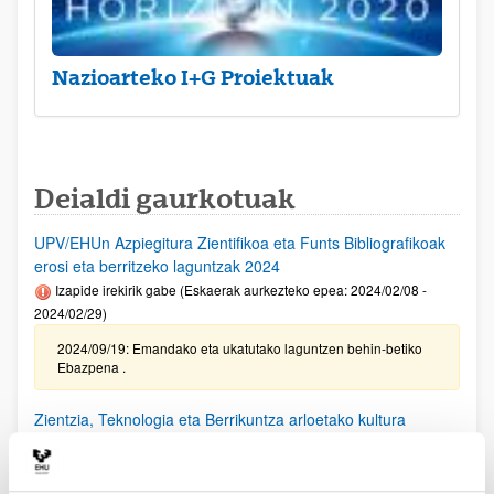
Nazioarteko I+G Proiektuak
Deialdi gaurkotuak
UPV/EHUn Azpiegitura Zientifikoa eta Funts Bibliografikoak
erosi eta berritzeko laguntzak 2024
Izapide irekirik gabe (Eskaerak aurkezteko epea: 2024/02/08 -
2024/02/29)
2024/09/19: Emandako eta ukatutako laguntzen behin-betiko
Ebazpena .
Zientzia, Teknologia eta Berrikuntza arloetako kultura
sustatzeko laguntzen deialdia (FECYT) 2024
Aurkezteko epea itxita: 2024/09/11 - 2024/10/18 13:00