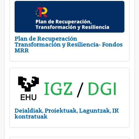
Plan de Recuperación
Transformación y Resiliencia- Fondos
MRR
Deialdiak, Proiektuak, Laguntzak, IK
kontratuak