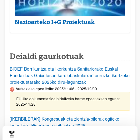
Nazioarteko I+G Proiektuak
Deialdi gaurkotuak
BIOEF Berrikuntza eta Ikerkuntza Sanitariorako Euskal
Fundazioak Gaixotasun kardiobaskularrari buruzko ikertzeko
proiektuetarako 2025ko diru-laguntzak
Aurkezteko epea itxita: 2025/11/06 - 2025/12/09
EHUko dokumentazioa bidaltzeko barne epea: azken eguna:
2025/11/28
[IKERBILERAK] Kongresuak eta zientzia-bilerak egiteko
laguntzak. Bigarrengo seihilekoa 2025
Izapide irekirik gabe (Eskabideak egiteko hasierako data:
2025/09/25)