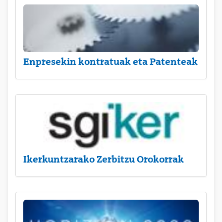
Enpresekin kontratuak eta Patenteak
Ikerkuntzarako Zerbitzu Orokorrak