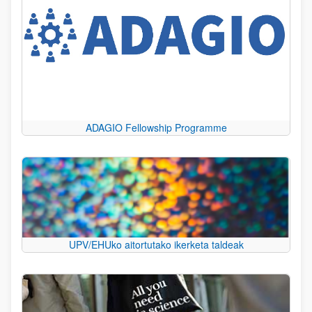
ADAGIO Fellowship Programme
UPV/EHUko aitortutako ikerketa taldeak