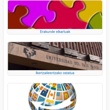
Erakunde elkartuak
Ikertzaileentzako ostatua