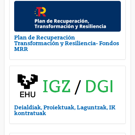
Plan de Recuperación
Transformación y Resiliencia- Fondos
MRR
Deialdiak, Proiektuak, Laguntzak, IK
kontratuak