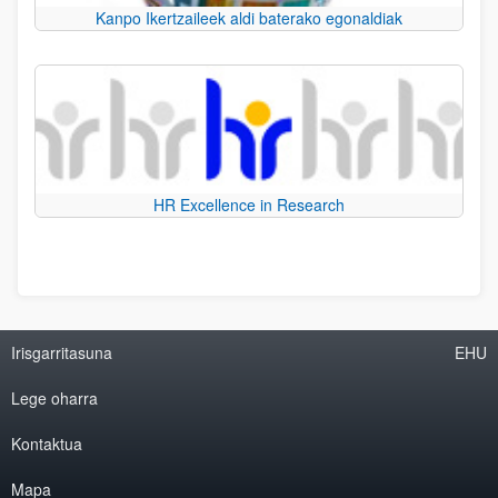
Kanpo Ikertzaileek aldi baterako egonaldiak
HR Excellence in Research
Irisgarritasuna
EHU
Lege oharra
Kontaktua
Mapa