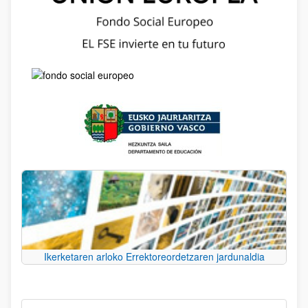
Ikerketaren arloko Errektoreordetzaren jardunaldia