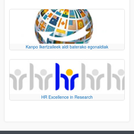
Kanpo Ikertzaileek aldi baterako egonaldiak
HR Excellence in Research