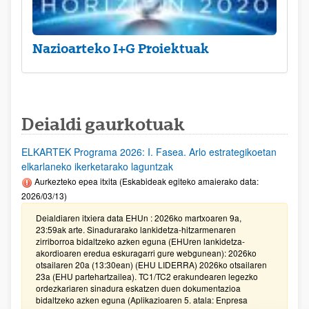
Nazioarteko I+G Proiektuak
Deialdi gaurkotuak
ELKARTEK Programa 2026: I. Fasea. Arlo estrategikoetan
elkarlaneko ikerketarako laguntzak
Aurkezteko epea itxita (Eskabideak egiteko amaierako data:
2026/03/13)
Deialdiaren itxiera data EHUn : 2026ko martxoaren 9a,
23:59ak arte. Sinadurarako lankidetza-hitzarmenaren
zirriborroa bidaltzeko azken eguna (EHUren lankidetza-
akordioaren eredua eskuragarri gure webgunean): 2026ko
otsailaren 20a (13:30ean) (EHU LIDERRA) 2026ko otsailaren
23a (EHU partehartzailea). TC1/TC2 erakundearen legezko
ordezkariaren sinadura eskatzen duen dokumentazioa
bidaltzeko azken eguna (Aplikazioaren 5. atala: Enpresa