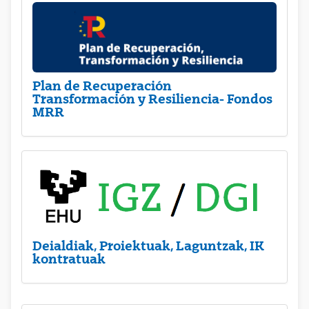
Plan de Recuperación
Transformación y Resiliencia- Fondos
MRR
Deialdiak, Proiektuak, Laguntzak, IK
kontratuak