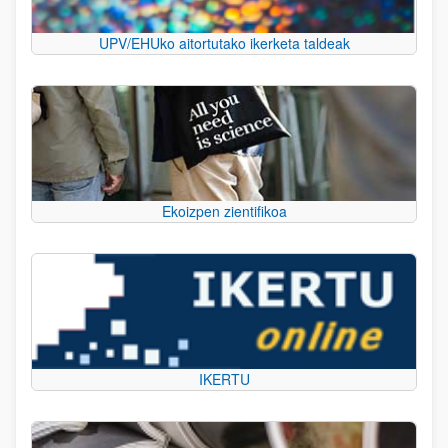
UPV/EHUko aitortutako ikerketa taldeak
Ekoizpen zientifikoa
IKERTU