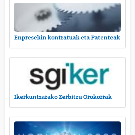
Enpresekin kontratuak eta Patenteak
Ikerkuntzarako Zerbitzu Orokorrak