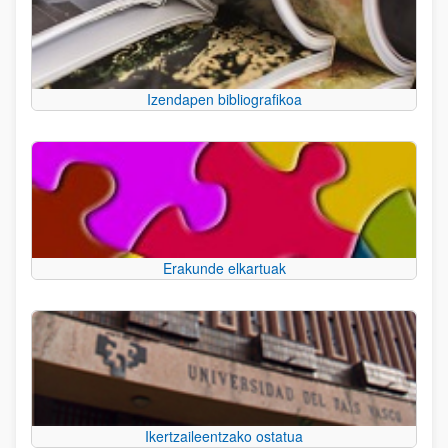
Izendapen bibliografikoa
Erakunde elkartuak
Ikertzaileentzako ostatua