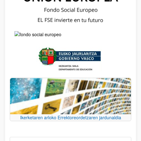
Ikerketaren arloko Errektoreordetzaren jardunaldia