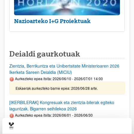
Nazioarteko I+G Proiektuak
Deialdi gaurkotuak
Zientzia, Berrikuntza eta Unibertsitate Ministerioaren 2026
Ikerketa Sareen Deialdia (MICIU)
Aurkezteko epea itxita: 2026/06/10 - 2026/07/01 14:00
Eskaerak aurkezteko barne epea: 2026/06/28 arte.
[IKERBILERAK] Kongresuak eta zientzia-bilerak egiteko
laguntzak. Bigarren seihilekoa 2026
Aurkezteko epea itxita: 2026/06/01 - 2026/06/30
Deialdia argitaratu egin da. Eskaerak aurkezteko barne epea:
2026/06/23