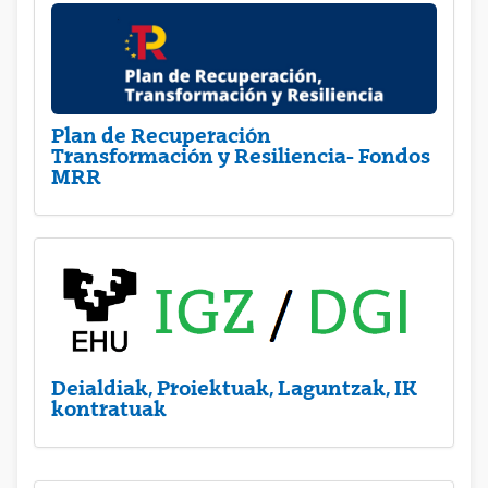
Plan de Recuperación
Transformación y Resiliencia- Fondos
MRR
Deialdiak, Proiektuak, Laguntzak, IK
kontratuak