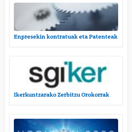
Enpresekin kontratuak eta Patenteak
Ikerkuntzarako Zerbitzu Orokorrak