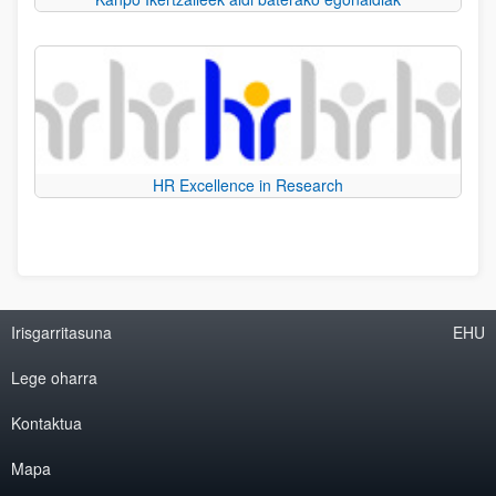
HR Excellence in Research
Irisgarritasuna
EHU
Lege oharra
Kontaktua
Mapa