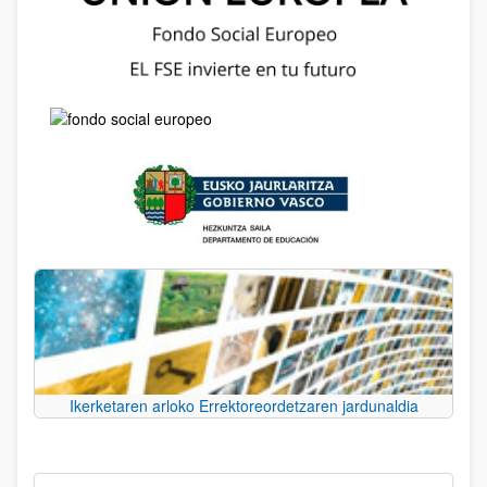
Ikerketaren arloko Errektoreordetzaren jardunaldia