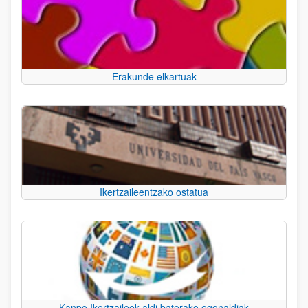
Erakunde elkartuak
Ikertzaileentzako ostatua
Kanpo Ikertzaileek aldi baterako egonaldiak