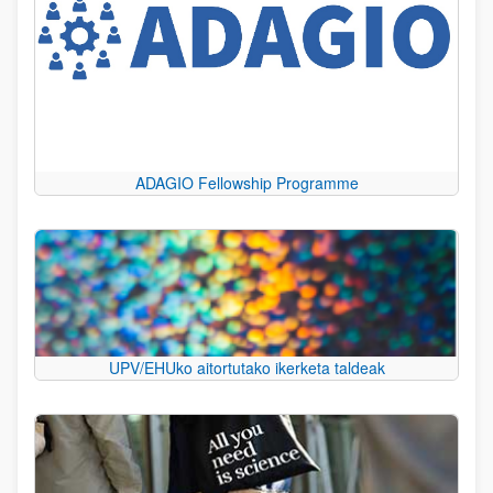
ADAGIO Fellowship Programme
UPV/EHUko aitortutako ikerketa taldeak