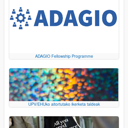
ADAGIO Fellowship Programme
UPV/EHUko aitortutako ikerketa taldeak