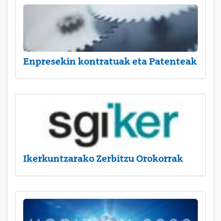
Enpresekin kontratuak eta Patenteak
Ikerkuntzarako Zerbitzu Orokorrak