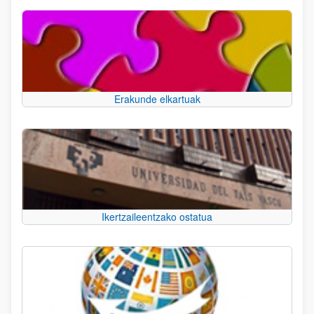
Erakunde elkartuak
Ikertzaileentzako ostatua