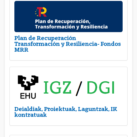
Plan de Recuperación
Transformación y Resiliencia- Fondos
MRR
Deialdiak, Proiektuak, Laguntzak, IK
kontratuak