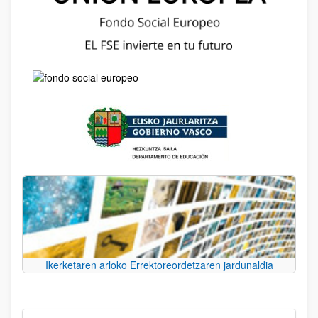
Ikerketaren arloko Errektoreordetzaren jardunaldia