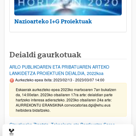
Nazioarteko I+G Proiektuak
Deialdi gaurkotuak
ARLO PUBLIKOAREN ETA PRIBATUAREN ARTEKO
LANKIDETZA PROIEKTUEN DEIALDIA, 2022koa
Aurkezteko epea itxita: 2023/02/13 - 2023/03/07 14:00
Eskaerak aurkezteko epea 2023ko martxoaren 7an bukatzen
da, 14:00etan. 2023ko otsailaren 17ra arte: deialdian parte
hartzeko interesa adierazteko. 2023ko otsailaren 24a arte:
AURREKONTU ERANSKINA convocatorias.dgi@ehu.eus
helbidera bidaltzeko.
Gipuzkoako Zientzia, Teknologia eta Berrikuntza Sarea
bultzatzeko Programaren laguntzak 2022