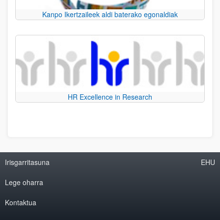
Kanpo Ikertzaileek aldi baterako egonaldiak
HR Excellence in Research
Irisgarritasuna
EHU
Lege oharra
Kontaktua