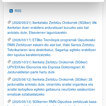
RSS
(2026/05/21) Ikerketako Zerbitzu Orokorrek (SGIker) IAk
ikerketan duen erabilera arduratsuari buruzko saio bat
antolatu dute, Elsevierren laguntzarekin.
(2026/03/17) ETBko Tecnólopis programak Gipuzkoako
RMN Zerbitzuari eskaini dio atal bat, Iñaki Santos Zerbitzu
Teknikariaren lana deskribatuz, Sagarlup egiteko erabiltzen
den lupulua karakterizatzeko.
(2025/10/31) Ikerketa Zerbitzu Orokorrek (SGIker)
UPV/EHUko Ekonomia eta Enpresa Doktoregoen XI.
Jardunaldietan parte hartu dute
(2025/06/12) Ikerketa Zerbitzu Orokorrek (SGIker) 28.
jardunaldia antolatu dute, oinarrizko analisi organikoa eta
analisi isotopikoa egiteko gaitasuna neurtzeko saiakuntzen
emaitzak eztabaidatzeko
(2025/05/13) SGIkerren RMN-Gipuzkoa zerbitzuak basa-