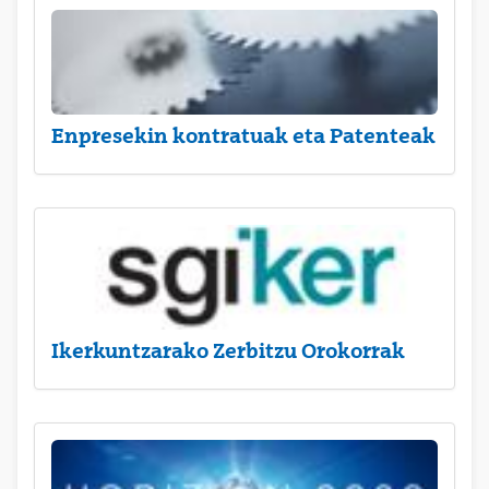
Enpresekin kontratuak eta Patenteak
Ikerkuntzarako Zerbitzu Orokorrak