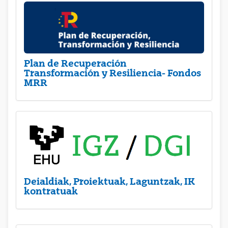
Plan de Recuperación
Transformación y Resiliencia- Fondos
MRR
Deialdiak, Proiektuak, Laguntzak, IK
kontratuak