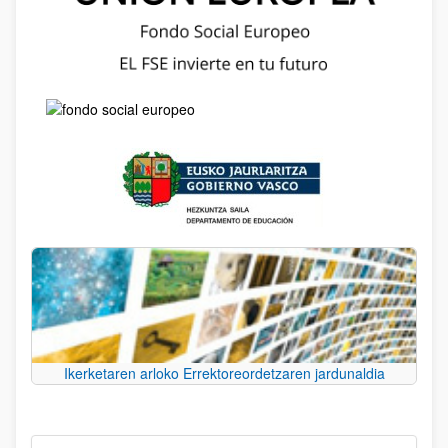
Ikerketaren arloko Errektoreordetzaren jardunaldia