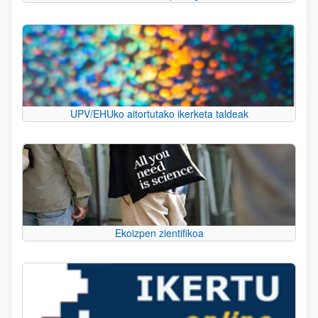
UPV/EHUko aitortutako ikerketa taldeak
Ekoizpen zientifikoa