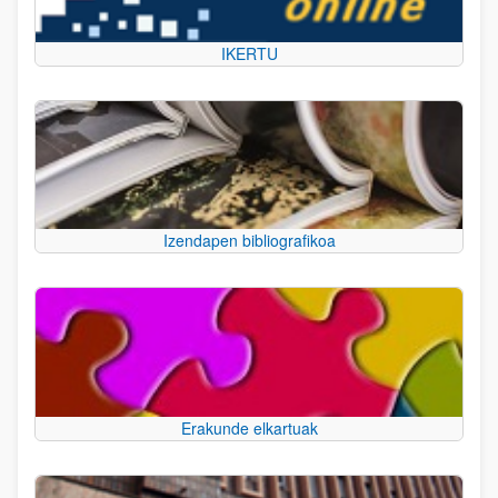
IKERTU
Izendapen bibliografikoa
Erakunde elkartuak