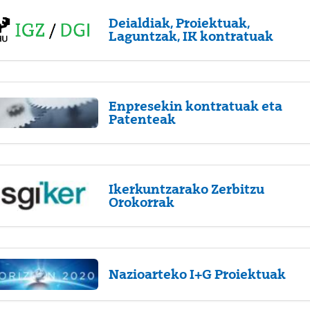
Deialdiak, Proiektuak,
Laguntzak, IK kontratuak
Enpresekin kontratuak eta
Patenteak
Ikerkuntzarako Zerbitzu
Orokorrak
Nazioarteko I+G Proiektuak